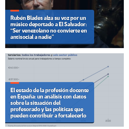
Rubén Blades alza su voz por un
músico deportado a El Salvador:
“Ser venezolano no convierte en
antisocial a nadie”
El estado de la profesión docente
en España: un análisis con datos
sobre la situación del
profesorado y las políticas que
pueden contribuir a fortalecerlo