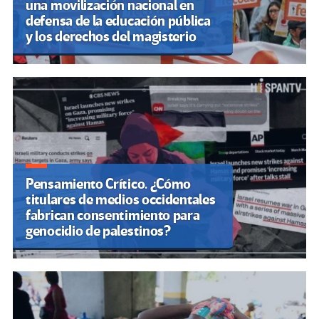
una movilización nacional en
defensa de la educación pública
y los derechos del magisterio
Pensamiento Crítico. ¿Cómo
titulares de medios occidentales
fabrican consentimiento para
genocidio de palestinos?