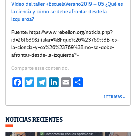
Vídeo del taller
#EscuelaVerano2019
– 05 ¿Qué es
la ciencia y cómo se debe afrontar desde la
izquierda?
Fuente: https://www.rebelion.org/noticia.php?
id=261639&titular=%BFque%26%23769%3B-es-
la-ciencia-y-co%26%23769%3Bmo-se-debe-
afrontar-desde-la-izquierda?-
Comparte este contenido:
Fa
T
Te
Li
E
C
ce
wi
le
n
m
o
LEER MÁS »
b
tt
gr
ke
ail
m
o
er
a
dI
p
o
m
n
ar
NOTICIAS RECIENTES
k
tir