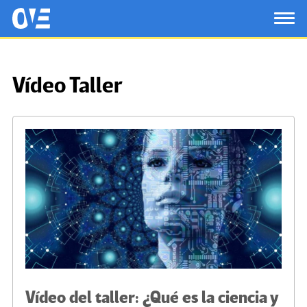
Saltar al contenido principal
OtrasVocesenEducacion.org
TOG
Vídeo Taller
Vídeo del taller: ¿Qué es la ciencia y