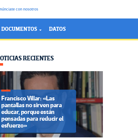
núnciate con nosotros
DOCUMENTOS
DATOS
OTICIAS RECIENTES
Francisco Villar: «Las
pantallas no sirven para
educar, porque están
pensadas para reducir el
esfuerzo»