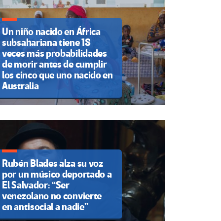
Un niño nacido en África
subsahariana tiene 18
veces más probabilidades
de morir antes de cumplir
los cinco que uno nacido en
Australia
Rubén Blades alza su voz
por un músico deportado a
El Salvador: “Ser
venezolano no convierte
en antisocial a nadie”