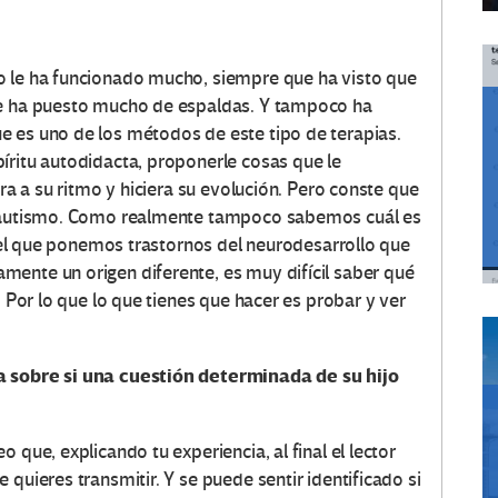
o le ha funcionado mucho, siempre que ha visto que
se ha puesto mucho de espaldas. Y tampoco ha
e es uno de los métodos de este tipo de terapias.
íritu autodidacta, proponerle cosas que le
era a su ritmo y hiciera su evolución. Pero conste que
el autismo. Como realmente tampoco sabemos cuál es
en el que ponemos trastornos del neurodesarrollo que
ente un origen diferente, es muy difícil saber qué
. Por lo que lo que tienes que hacer es probar y ver
a sobre si una cuestión determinada de su hijo
 que, explicando tu experiencia, al final el lector
quieres transmitir. Y se puede sentir identificado si