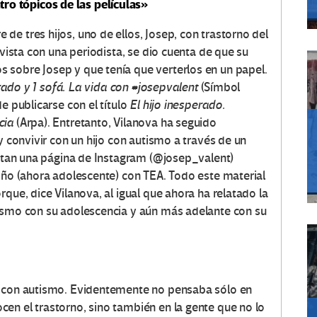
tro tópicos de las películas»
de tres hijos, uno de ellos, Josep, con trastorno del
evista con una periodista, se dio cuenta de que su
 sobre Josep y que tenía que verterlos en un papel.
rado y 1 sofá. La vida con #josepvalent
(Símbol
e publicarse con el título
El hijo inesperado.
cia
(Arpa). Entretanto, Vilanova ha seguido
y convivir con un hijo con autismo a través de un
entan una página de Instagram (@josep_valent)
niño (ahora adolescente) con TEA. Todo este material
que, dice Vilanova, al igual que ahora ha relatado la
mismo con su adolescencia y aún más adelante con su
a con autismo. Evidentemente no pensaba sólo en
en el trastorno, sino también en la gente que no lo