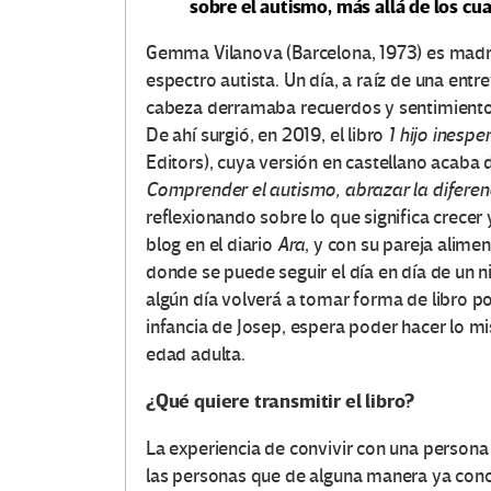
sobre el autismo, más allá de los cua
Gemma Vilanova (Barcelona, ​​1973) es madre 
espectro autista. Un día, a raíz de una entr
cabeza derramaba recuerdos y sentimientos
De ahí surgió, en 2019, el libro
1 hijo inespe
Editors), cuya versión en castellano acaba d
Comprender el autismo, abrazar la diferen
reflexionando sobre lo que significa crecer 
blog en el diario
Ara
, y con su pareja alim
donde se puede seguir el día en día de un 
algún día volverá a tomar forma de libro por
infancia de Josep, espera poder hacer lo 
edad adulta.
¿Qué quiere transmitir el libro?
La experiencia de convivir con una person
las personas que de alguna manera ya conoc