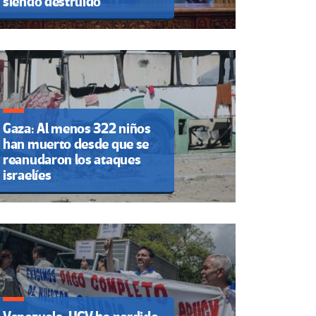
siendo destruido”
Gaza: Al menos 322 niños
han muerto desde que se
reanudaron los ataques
israelíes