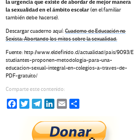
la urgencia que existe de abordar de mejor manera
la sexualidad en el ámbito escolar
(en el familiar
también debe hacerse).
Descargar cuaderno aquí:
Cuaderno de Educación no
Sexista: Abortando los mitos sobre la sexualidad.
Fuente: http://www.eldefinido.cl/actualidad/pais/9093/E
studiantes-proponen-metodologia-para-una-
educacion-sexual-integral-en-colegios-a-traves-de-
PDF-gratuito/
Comparte este contenido:
Fa
T
Te
Li
E
C
ce
wi
le
n
m
o
b
tt
gr
ke
ail
m
o
er
a
dI
p