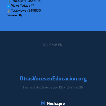
Total Users : 35460162
Views Today : 47
Total views : 3418830
Powered By
WPS Visitor Counter
SÍGUENOS EN:
OtrasVocesenEducacion.org
Hecho el Depósito de Ley. ISSN: 2477-9695
Educacion.org
Mecha.pro