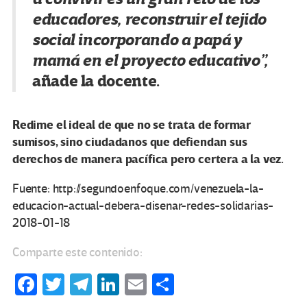
educadores, reconstruir el tejido
social incorporando a papá y
mamá en el proyecto educativo”,
añade la docente.
Redime el ideal de que no se trata de formar
sumisos, sino ciudadanos que defiendan sus
derechos de manera pacífica pero certera a la vez.
Fuente: http://segundoenfoque.com/venezuela-la-
educacion-actual-debera-disenar-redes-solidarias-
2018-01-18
Comparte este contenido:
Fa
T
Te
Li
E
C
ce
wi
le
n
m
o