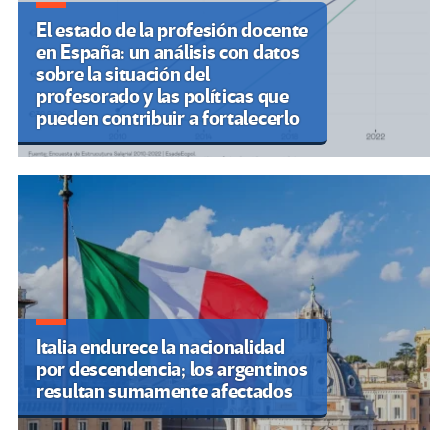
El estado de la profesión docente
en España: un análisis con datos
sobre la situación del
profesorado y las políticas que
pueden contribuir a fortalecerlo
Italia endurece la nacionalidad
por descendencia; los argentinos
resultan sumamente afectados