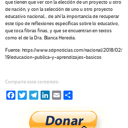
que tienen que ver con la elección de un proyecto u otro
de nación, y con la selección de uno u otro proyecto
educativo nacional… de ahí la importancia de recuperar
este tipo de reflexiones específicas sobre lo educativo,
que toca fibras finas, y que se encuentran en textos
como el de la Dra. Blanca Heredia.
Fuente: https://www.sdpnoticias.com/nacional/2018/02/
19/educacion-publica-y-aprendizajes-basicos
Comparte este contenido:
Fa
T
Te
Li
E
C
ce
wi
le
n
m
o
b
tt
gr
ke
ail
m
o
er
a
dI
p