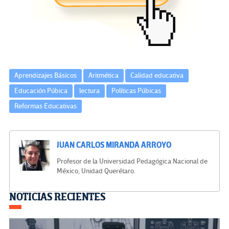
o
m
n
ar
k
tir
Aprendizajes Básicos
Aritmética
Calidad educativa
Educación Púbica
lectura
Políticas Púbicas
Reformas Educativas
JUAN CARLOS MIRANDA ARROYO
Profesor de la Universidad Pedagógica Nacional de
México, Unidad Querétaro.
Navegación
NOTICIAS RECIENTES
de