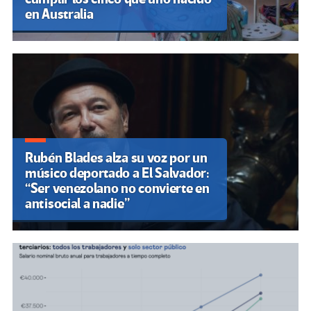
en Australia
Rubén Blades alza su voz por un
músico deportado a El Salvador:
“Ser venezolano no convierte en
antisocial a nadie”