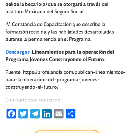
del/de la becario(a) que se otorgará a través del
Instituto Mexicano del Seguro Social.
IV. Constancia de Capacitación que describe la
formación recibida y las habilidades desarrolladas
durante la permanencia en el Programa.
Descargar
Lineamientos para la operación del
Programa Jóvenes Construyendo el Futuro.
Fuente: https://profelandia.com/publican-lineamientos-
para-la-operacion-del-programa-jovenes-
construyendo-el-futuro/
Comparte este contenido:
Fa
T
Te
Li
E
C
ce
wi
le
n
m
o
b
tt
gr
ke
ail
m