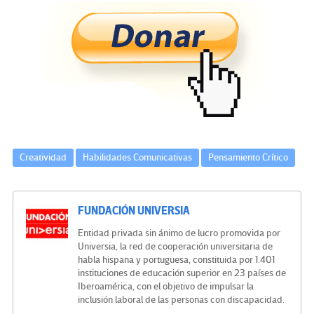
b
tt
gr
ke
ail
m
o
er
a
dI
p
o
m
n
ar
k
tir
Creatividad
Habilidades Comunicativas
Pensamiento Crítico
FUNDACIÓN UNIVERSIA
Entidad privada sin ánimo de lucro promovida por
Universia, la red de cooperación universitaria de
habla hispana y portuguesa, constituida por 1.401
instituciones de educación superior en 23 países de
Iberoamérica, con el objetivo de impulsar la
inclusión laboral de las personas con discapacidad.