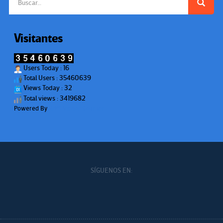
Visitantes
Users Today : 16
Total Users : 35460639
Views Today : 32
Total views : 3419682
Powered By
WPS Visitor Counter
SÍGUENOS EN: