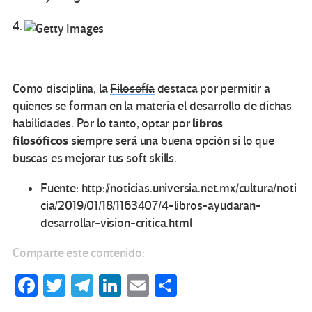
4.
Como disciplina, la
Filosofía
destaca por permitir a
quienes se forman en la materia el desarrollo de dichas
libros
habilidades. Por lo tanto, optar por
filosóficos
siempre será una buena opción si lo que
buscas es mejorar tus soft skills.
Fuente: http://noticias.universia.net.mx/cultura/noti
cia/2019/01/18/1163407/4-libros-ayudaran-
desarrollar-vision-critica.html
Comparte este contenido:
Fa
T
Te
Li
E
C
ce
wi
le
n
m
o