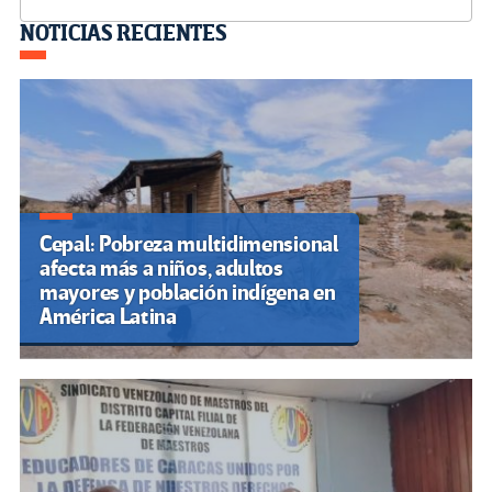
Navegación
NOTICIAS RECIENTES
de
entradas
Cepal: Pobreza multidimensional
afecta más a niños, adultos
mayores y población indígena en
América Latina