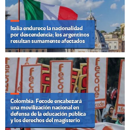
Italia endurece la nacionalidad
por descendencia; los argentinos
resultan sumamente afectados
Colombia: Fecode encabezará
una movilización nacional en
defensa de la educación pública
y los derechos del magisterio