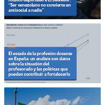
“Ser venezolano no convierte en
antisocial a nadie”
El estado de la profesión docente
en España: un análisis con datos
sobre la situación del
profesorado y las políticas que
pueden contribuir a fortalecerlo