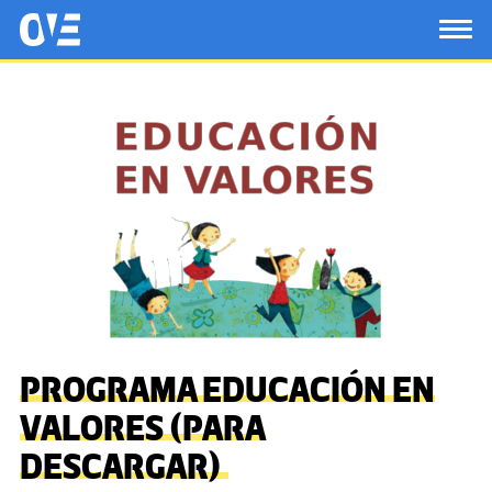
Saltar al contenido principal
OtrasVocesenEducacion.org
TOG
PROGRAMA EDUCACIÓN EN
VALORES (PARA
DESCARGAR)