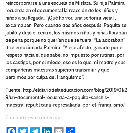
reincorporarse a una escuela de Mislata. Su hija Palmira
recuerda en el documental la reacción de los niños y
niños a su llegada. “¡Qué horror, una señorita vieja!”,
exclamaban. Pero cuando dos años después, Paquita se
jubiló y dejó el centro, los mismos niños y niñas lloraban
de pena porque no querían que se fuera. “La adoraban”,
dice emocionada Palmira. “Y ese afecto, ganado por el
respeto hacia el que sabe, no impuesto por rutinas, por
los castigos, por el miedo, eso es lo que mi madre y sus
compañeras maestras supieron transmitir y que
perdimos por culpa del franquismo”.
Fuente: http://eldiariodelaeducacion.com/blog/2019/01/2
9/un-documental-recuerda-a-paquita-sanchis-
maestra-republicana-represaliada-por-el-franquismo/
Comparte este contenido:
Fa
T
Te
Li
E
C