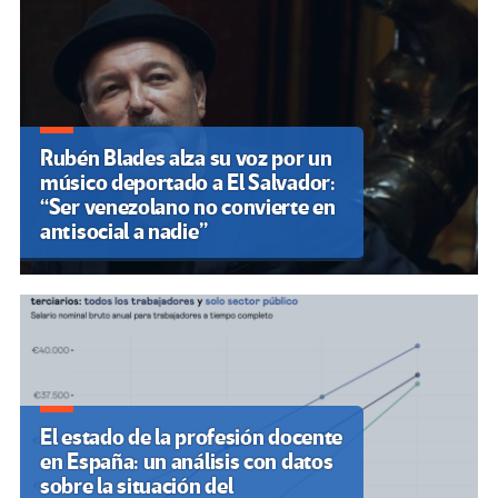
Rubén Blades alza su voz por un
músico deportado a El Salvador:
“Ser venezolano no convierte en
antisocial a nadie”
El estado de la profesión docente
en España: un análisis con datos
sobre la situación del