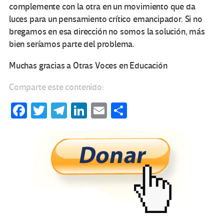
complemente con la otra en un movimiento que da
luces para un pensamiento crítico emancipador. Si no
bregamos en esa dirección no somos la solución, más
bien seríamos parte del problema.
Muchas gracias a Otras Voces en Educación
Comparte este contenido:
Fa
T
Te
Li
E
C
ce
wi
le
n
m
o
b
tt
gr
ke
ail
m
o
er
a
dI
p
o
m
n
ar
k
tir