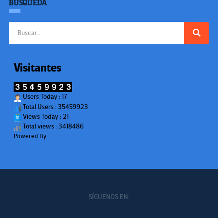
BÚSQUEDA
Buscar:
Visitantes
Users Today : 17
Total Users : 35459923
Views Today : 21
Total views : 3418486
Powered By
WPS Visitor Counter
SÍGUENOS EN: