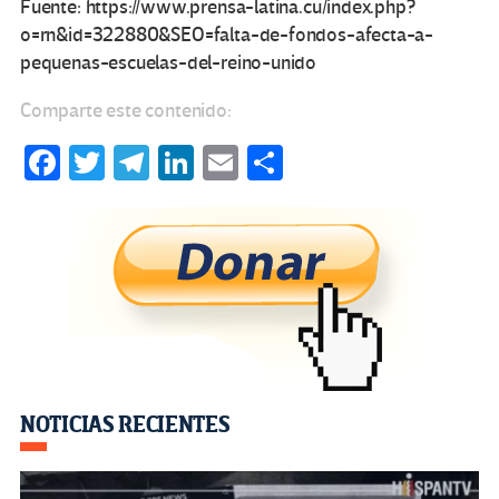
Fuente: https://www.prensa-latina.cu/index.php?
o=rn&id=322880&SEO=falta-de-fondos-afecta-a-
pequenas-escuelas-del-reino-unido
Comparte este contenido:
Fa
T
Te
Li
E
C
ce
wi
le
n
m
o
b
tt
gr
ke
ail
m
o
er
a
dI
p
o
m
n
ar
k
tir
Navegación
NOTICIAS RECIENTES
de