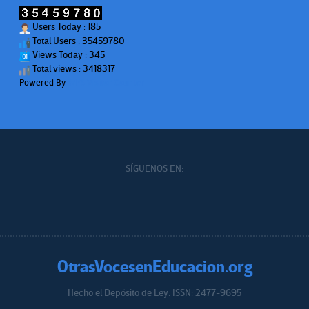
Users Today : 185
Total Users : 35459780
Views Today : 345
Total views : 3418317
Powered By
WPS Visitor Counter
SÍGUENOS EN:
OtrasVocesenEducacion.org
Hecho el Depósito de Ley. ISSN: 2477-9695
Educacion.org