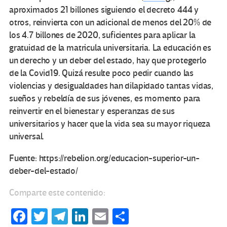
aproximados 21 billones siguiendo el decreto 444 y
otros, reinvierta con un adicional de menos del 20% de
los 4.7 billones de 2020, suficientes para aplicar la
gratuidad de la matricula universitaria. La educación es
un derecho y un deber del estado, hay que protegerlo
de la Covid19. Quizá resulte poco pedir cuando las
violencias y desigualdades han dilapidado tantas vidas,
sueños y rebeldía de sus jóvenes, es momento para
reinvertir en el bienestar y esperanzas de sus
universitarios y hacer que la vida sea su mayor riqueza
universal.
Fuente: https://rebelion.org/educacion-superior-un-
deber-del-estado/
Comparte este contenido:
Fa
T
Te
Li
E
C