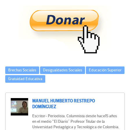
ce
wi
le
n
m
o
b
tt
gr
ke
ail
m
o
er
a
dI
p
o
m
n
ar
k
tir
Brechas Sociales
Desigualdades Sociales
Educación Superior
Gratuidad Educativa
MANUEL HUMBERTO RESTREPO
DOMÍNGUEZ
Escritor- Periodista. Columnista desde hace15 años
en el medio "El Diario” Profesor Titular de la
Universidad Pedagógica y Tecnológica de Colombia.