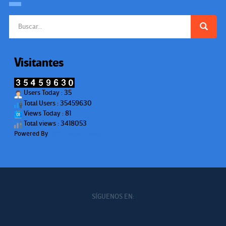
Buscar:
Visitantes
Users Today : 35
Total Users : 35459630
Views Today : 81
Total views : 3418053
Powered By
WPS Visitor Counter
SÍGUENOS EN: