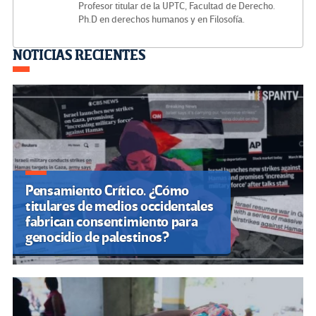
Profesor titular de la UPTC, Facultad de Derecho.
Ph.D en derechos humanos y en Filosofía.
Navegación
NOTICIAS RECIENTES
de
entradas
Pensamiento Crítico. ¿Cómo
titulares de medios occidentales
fabrican consentimiento para
genocidio de palestinos?