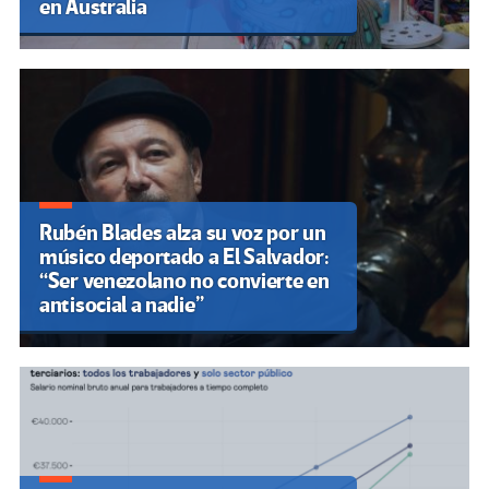
en Australia
Rubén Blades alza su voz por un
músico deportado a El Salvador:
“Ser venezolano no convierte en
antisocial a nadie”