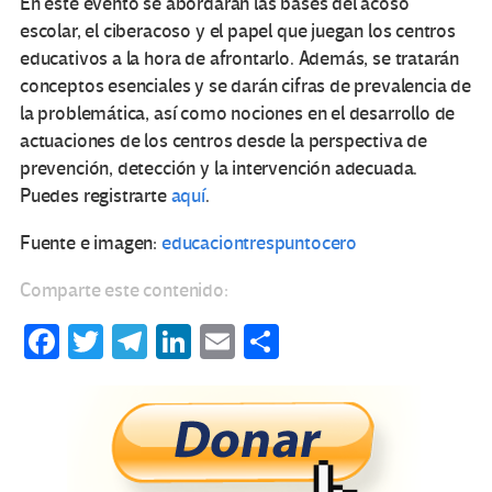
En este evento se abordarán las bases del acoso
escolar, el ciberacoso y el papel que juegan los centros
educativos a la hora de afrontarlo. Además, se tratarán
conceptos esenciales y se darán cifras de prevalencia de
la problemática, así como nociones en el desarrollo de
actuaciones de los centros desde la perspectiva de
prevención, detección y la intervención adecuada.
Puedes registrarte
aquí
.
Fuente e imagen:
educaciontrespuntocero
Comparte este contenido:
Fa
T
Te
Li
E
C
ce
wi
le
n
m
o
b
tt
gr
ke
ail
m
o
er
a
dI
p
o
m
n
ar