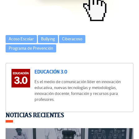
k
tir
Acoso Escolar
Bullying
Ciberacoso
Programa de Prevención
EDUCACIÓN 3.0
Es el medio de comunicación líder en innovación
educativa, nuevas tecnologías y metodologías,
innovación docente, formación y recursos para
profesores.
Navegación
NOTICIAS RECIENTES
de
entradas