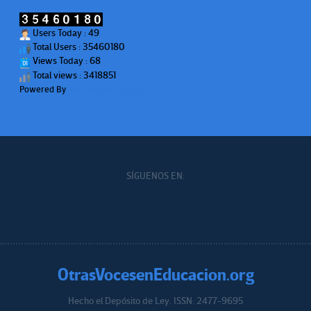
Users Today : 49
Total Users : 35460180
Views Today : 68
Total views : 3418851
Powered By
WPS Visitor Counter
SÍGUENOS EN:
OtrasVocesenEducacion.org
Hecho el Depósito de Ley. ISSN: 2477-9695