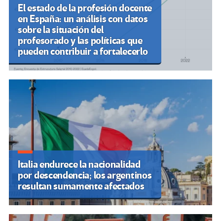
El estado de la profesión docente
en España: un análisis con datos
sobre la situación del
profesorado y las políticas que
pueden contribuir a fortalecerlo
Italia endurece la nacionalidad
por descendencia; los argentinos
resultan sumamente afectados