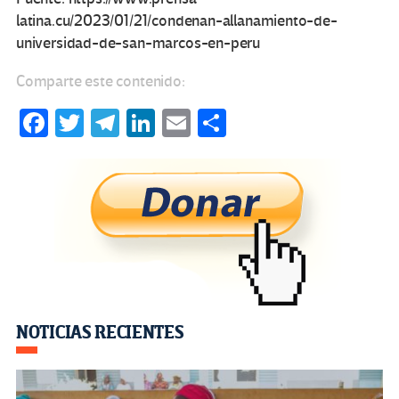
latina.cu/2023/01/21/condenan-allanamiento-de-
universidad-de-san-marcos-en-peru
Comparte este contenido:
Fa
T
Te
Li
E
C
ce
wi
le
n
m
o
b
tt
gr
ke
ail
m
o
er
a
dI
p
o
m
n
ar
k
tir
Navegación
NOTICIAS RECIENTES
de