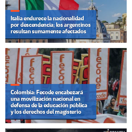
Italia endurece la nacionalidad
por descendencia; los argentinos
resultan sumamente afectados
Colombia: Fecode encabezará
una movilización nacional en
defensa de la educación pública
y los derechos del magisterio