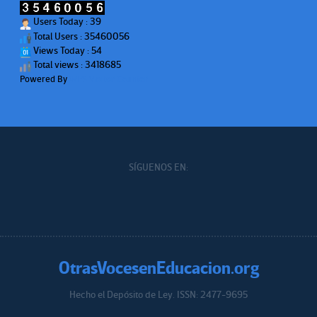
Users Today : 39
Total Users : 35460056
Views Today : 54
Total views : 3418685
Powered By
WPS Visitor Counter
SÍGUENOS EN:
OtrasVocesenEducacion.org
Hecho el Depósito de Ley. ISSN: 2477-9695
Educacion.org