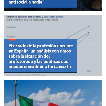
antisocial a nadie”
El estado de la profesión docente
en España: un análisis con datos
sobre la situación del
profesorado y las políticas que
pueden contribuir a fortalecerlo