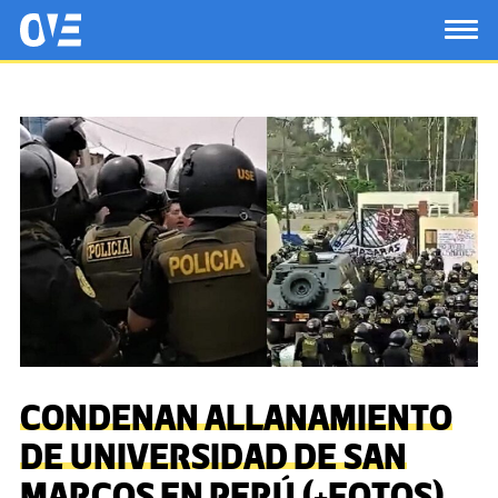
Saltar al contenido principal
OtrasVocesenEducacion.org
TOG
CONDENAN ALLANAMIENTO
DE UNIVERSIDAD DE SAN
MARCOS EN PERÚ (+FOTOS)