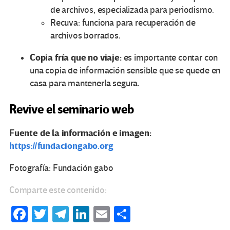
de archivos, especializada para periodismo.
Recuva: funciona para recuperación de
archivos borrados.
Copia fría que no viaje:
es importante contar con
una copia de información sensible que se quede en
casa para mantenerla segura.
Revive el seminario web
Fuente de la información e imagen:
https://fundaciongabo.org
Fotografía: Fundación gabo
Comparte este contenido:
Fa
T
Te
Li
E
C