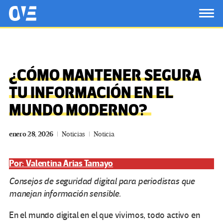
Saltar al contenido principal
OtrasVocesenEducacion.org
TOG
¿CÓMO MANTENER SEGURA
TU INFORMACIÓN EN EL
MUNDO MODERNO?
enero 28, 2026
Noticias
Noticia
Por: Valentina Arias Tamayo
Consejos de seguridad digital para periodistas que
manejan información sensible.
En el mundo digital en el que vivimos, todo activo en