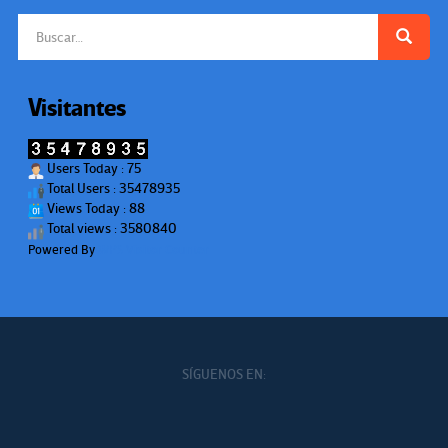
Buscar:
Visitantes
Users Today : 75
Total Users : 35478935
Views Today : 88
Total views : 3580840
Powered By
WPS Visitor Counter
SÍGUENOS EN: