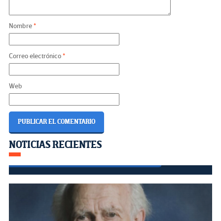
Nombre
*
Correo electrónico
*
Web
¿Cómo mantener segura tu
Navegación
NOTICIAS RECIENTES
información en el mundo
moderno?
de
entradas