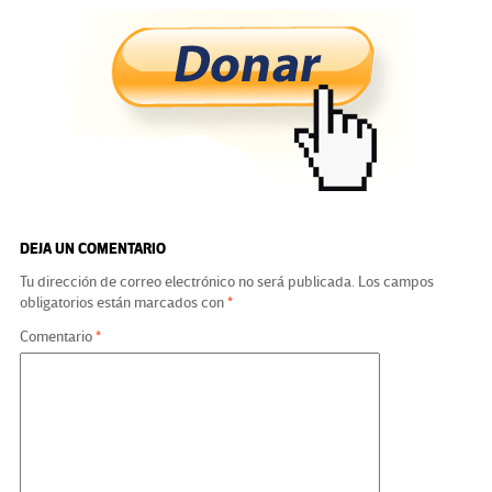
ce
wi
le
n
m
o
b
tt
gr
ke
ail
m
o
er
a
dI
p
o
m
n
ar
k
tir
DEJA UN COMENTARIO
Tu dirección de correo electrónico no será publicada.
Los campos
obligatorios están marcados con
*
Comentario
*