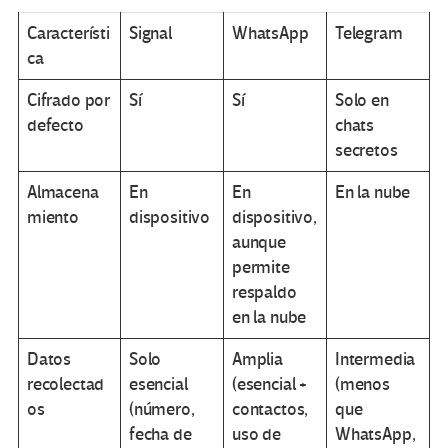
Característi
Signal
WhatsApp
Telegram
ca
Cifrado por
Sí
Sí
Solo en
defecto
chats
secretos
Almacena
En
En
En la nube
miento
dispositivo
dispositivo,
aunque
permite
respaldo
en la nube
Datos
Solo
Amplia
Intermedia
recolectad
esencial
(esencial +
(menos
os
(número,
contactos,
que
fecha de
uso de
WhatsApp,