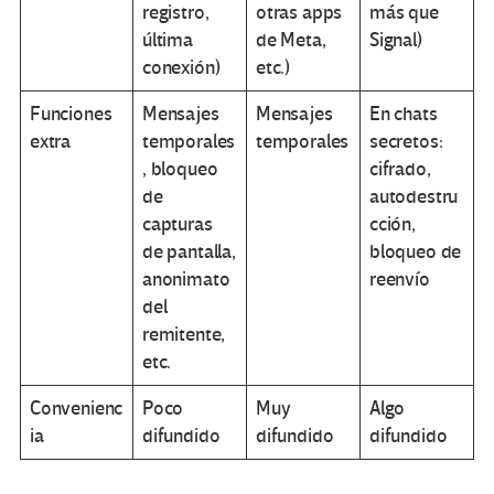
registro,
otras apps
más que
última
de Meta,
Signal)
conexión)
etc.)
Funciones
Mensajes
Mensajes
En chats
extra
temporales
temporales
secretos:
, bloqueo
cifrado,
de
autodestru
capturas
cción,
de pantalla,
bloqueo de
anonimato
reenvío
del
remitente,
etc.
Convenienc
Poco
Muy
Algo
ia
difundido
difundido
difundido