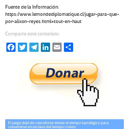
Fuente de la Información:
https://www.lemondediplomatique.cl/jugar-para-que-
por-alixon-reyes.html#tout-en-haut
Comparte este contenido:
Fa
T
Te
Li
E
C
ce
wi
le
n
m
o
b
tt
gr
ke
ail
m
o
er
a
dI
p
o
m
n
ar
k
tir
El juego dejó de concebirse desde el tiempo kairológico para
convertirse en esclavo del tiempo cronos