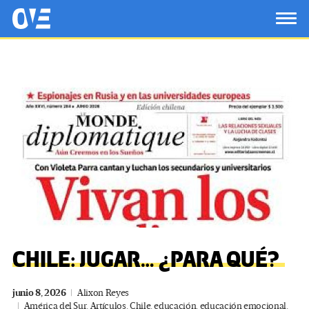
Saltar al contenido principal
OtrasVocesenEducacion.org
TOG
CHILE: JUGAR… ¿PARA QUÉ?
junio 8, 2026
Alixon Reyes
América del Sur
,
Artículos
,
Chile
,
educación
,
educación emocional
,