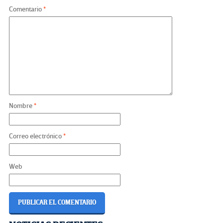
Comentario
*
Nombre
*
Correo electrónico
*
Web
Berapa Biaya Software ERP di
Comprehensive Care: Life Line