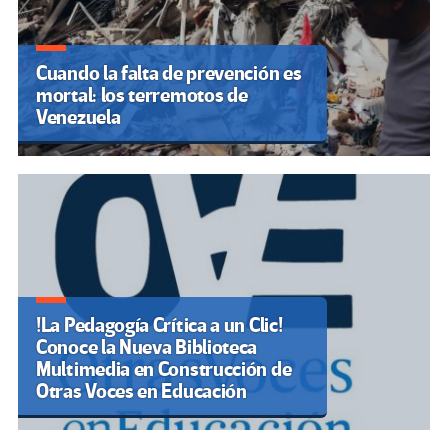
Cuando la falta de prevención es
mortal: los terremotos de
Venezuela
!La Pedagogía Crítica a un Clic!
Conoce la Nueva Biblioteca
Multimedia en Construcción de
Otras Voces en Educación