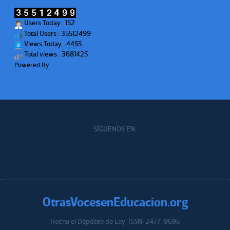
Users Today : 152
Total Users : 35512499
Views Today : 4455
Total views : 3681425
Powered By
WPS Visitor Counter
SÍGUENOS EN:
OtrasVocesenEducacion.org
Hecho el Depósito de Ley. ISSN: 2477-9695
Educacion.org