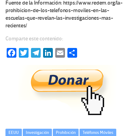
Fuente de la Información: https://www.redem.org/la-
prohibicion-de-los-telefonos-moviles-en-las-
escuelas-que-revelan-las-investigaciones-mas-
recientes/
Comparte este contenido:
Fa
T
Te
Li
E
C
ce
wi
le
n
m
o
b
tt
gr
ke
ail
m
o
er
a
dI
p
o
m
n
ar
k
tir
EEUU
Investigación
Prohibición
Teléfonos Móviles