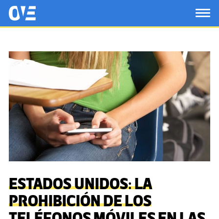
Saltar al contenido principal
OtrasVocesenEducacion.org
TOG
ESTADOS UNIDOS: LA
PROHIBICIÓN DE LOS
TELÉFONOS MÓVILES EN LAS