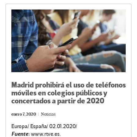
o
m
n
ar
k
tir
Madrid prohibirá el uso de teléfonos
móviles en colegios públicos y
concertados a partir de 2020
enero 7, 2020
Noticias
Europa/ España/ 02.01.2020/
Fuente:
www.rtve.es.