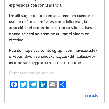
expresadas con contundencia.
De allí surgieron tres temas a tener en cuenta: el
uso de teléfonos móviles como billeteras, la
atracción del comercio electrónico y los países
donde se está dejando de utilizar el dinero en
efectivo.
Fuente: https://es.cointelegraph.com/news/study-
of-spanish-universities-analyzes-difficulties-to-
incorporate-cryptocurrencies-in-europe
Comparte este contenido:
Fa
T
Te
Li
E
C
ce
wi
le
n
m
o
LEER MÁS »
b
tt
gr
ke
ail
m
o
er
a
dI
p