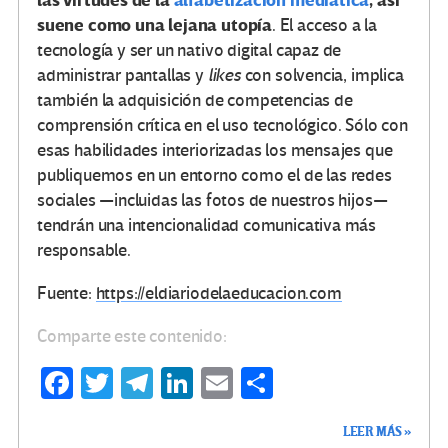
las virtudes de la
alfabetización mediática
, así
suene como una lejana utopía
. El acceso a la
tecnología y ser un nativo digital capaz de
administrar pantallas y
likes
con solvencia, implica
también la adquisición de competencias de
comprensión crítica en el uso tecnológico. Sólo con
esas habilidades interiorizadas los mensajes que
publiquemos en un entorno como el de las redes
sociales —incluidas las fotos de nuestros hijos—
tendrán una intencionalidad comunicativa más
responsable.
Fuente:
https://eldiariodelaeducacion.com
Comparte este contenido:
Fa
T
Te
Li
E
C
ce
wi
le
n
m
o
LEER MÁS »
b
tt
gr
ke
ail
m