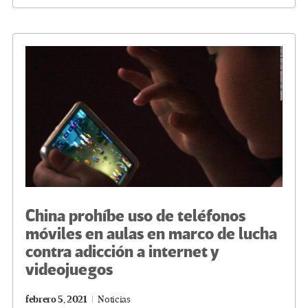
o
er
a
dI
p
o
m
n
ar
k
tir
China prohíbe uso de teléfonos
móviles en aulas en marco de lucha
contra adicción a internet y
videojuegos
febrero 5, 2021
Noticias