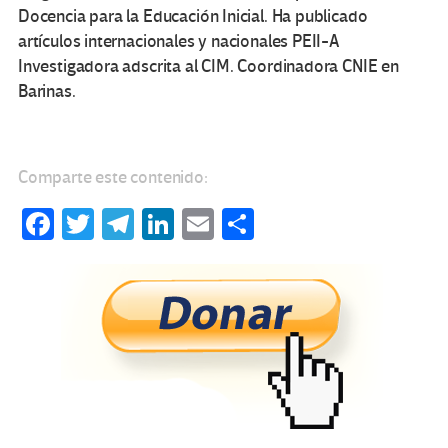
Docencia para la Educación Inicial. Ha publicado
artículos internacionales y nacionales PEII-A
Investigadora adscrita al CIM. Coordinadora CNIE en
Barinas.
Comparte este contenido:
Fa
T
Te
Li
E
C
ce
wi
le
n
m
o
b
tt
gr
ke
ail
m
o
er
a
dI
p
o
m
n
ar
k
tir