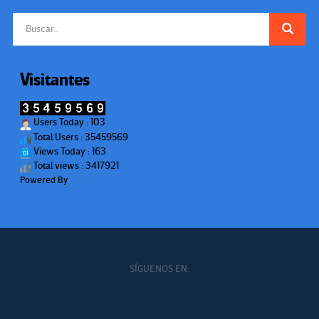
Buscar:
Visitantes
Users Today : 103
Total Users : 35459569
Views Today : 163
Total views : 3417921
Powered By
WPS Visitor Counter
SÍGUENOS EN: