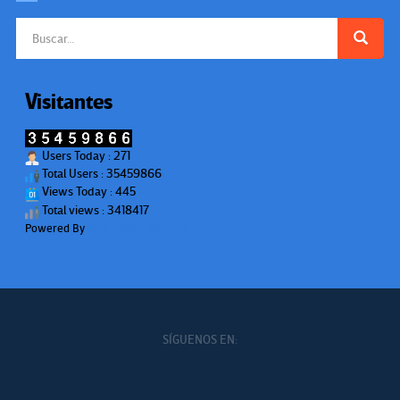
Buscar:
Visitantes
Users Today : 271
Total Users : 35459866
Views Today : 445
Total views : 3418417
Powered By
WPS Visitor Counter
SÍGUENOS EN: