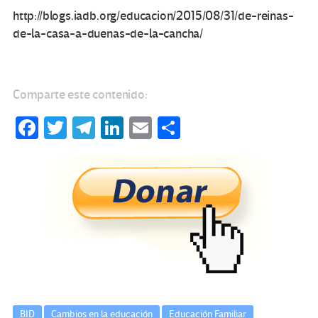
http://blogs.iadb.org/educacion/2015/08/31/de-reinas-
de-la-casa-a-duenas-de-la-cancha/
Comparte este contenido:
Fa
T
Te
Li
E
C
ce
wi
le
n
m
o
b
tt
gr
ke
ail
m
o
er
a
dI
p
o
m
n
ar
k
tir
BID
Cambios en la educación
Educación Familiar