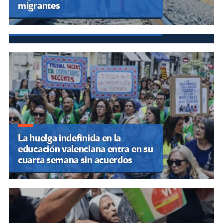
junio: calles cerradas y rutas en
migrantes
CDMX y otros estados por
megamarcha y plantón
La huelga indefinida en la
educación valenciana entra en su
cuarta semana sin acuerdos