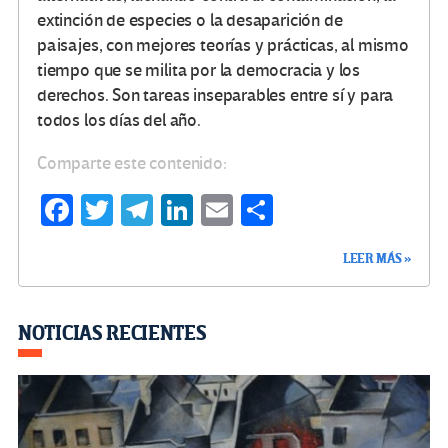
extinción de especies o la desaparición de
paisajes, con mejores teorías y prácticas, al mismo
tiempo que se milita por la democracia y los
derechos. Son tareas inseparables entre sí y para
todos los días del año.
Comparte este contenido:
Fa
T
Te
Li
E
C
ce
wi
le
n
m
o
LEER MÁS »
b
tt
gr
ke
ail
m
o
er
a
dI
p
o
m
n
ar
NOTICIAS RECIENTES
k
tir