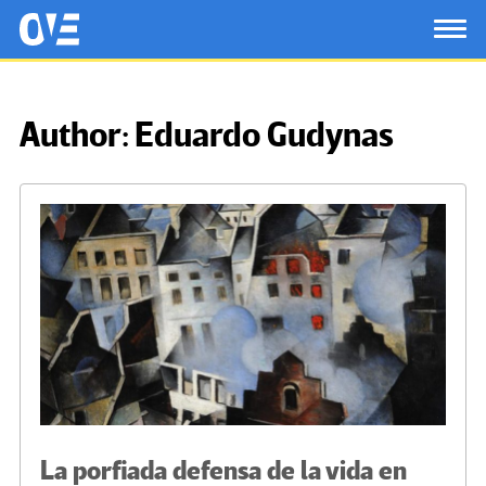
Saltar al contenido principal
OtrasVocesenEducacion.org
TOG
Author:
Eduardo Gudynas
La porfiada defensa de la vida en