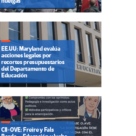
huelgas
EE.UU: Maryland evalúa
acciones legales por
recortes presupuestarios
del Departamento de
Educación
CII-OVE: Freire y Fals