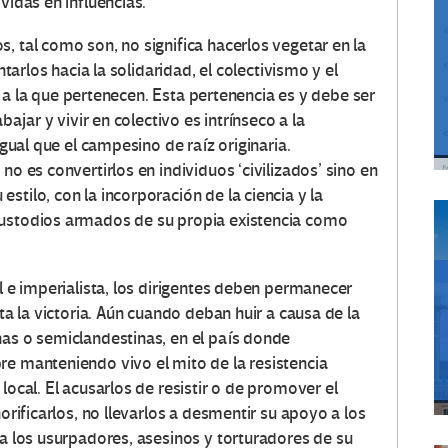
vidas en influencias.
, tal como son, no significa hacerlos vegetar en la
ntarlos hacia la solidaridad, el colectivismo y el
nia a la que pertenecen. Esta pertenencia es y debe ser
bajar y vivir en colectivo es intrínseco a la
igual que el campesino de raíz originaria.
no es convertirlos en individuos ‘civilizados’ sino en
stilo, con la incorporación de la ciencia y la
custodios armados de su propia existencia como
al e imperialista, los dirigentes deben permanecer
sta la victoria. Aún cuando deban huir a causa de la
nas o semiclandestinas, en el país donde
re manteniendo vivo el mito de la resistencia
local. El acusarlos de resistir o de promover el
norificarlos, no llevarlos a desmentir su apoyo a los
ra los usurpadores, asesinos y torturadores de su