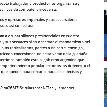
ueblo trabajador y productor, es organizarse y
écnicos de combate, y viceversa.
res y opresores imperiales y sus sucursaleros
olidará con el fusil.
n a ocupar sillones presidenciales en nuestra
sta y sus secuaces si no observan el mandamiento del
n o no radicalizados, pacten o no con el enemigo,
iendo concesiones, no se salvarán de la guadaña
vertimos también esto al gobierno argentino que
l empoderamiento popular en todos los órdenes, o el
s que queden para contarlo, para los indecisos y
hp?id=263171&titular=ense%F1ar-y-aprender-