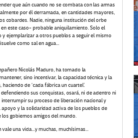
render que aún cuando no se combata con las armas
gualmente por él derramada, en cantidades mayores,
los cobardes. Nadie, ninguna institución del orbe
 en este caso- probable aniquilamiento. Solo el
 y ejemplarizar a otros pueblos a seguir el mismo
disuelve como sal en agua…
ompañero Nicolás Maduro, ha tomado la
antener, sino incentivar, la capacidad técnica y la
 haciendo de ‘cada fábrica un cuartel’.
defendiendo sus conquistas, osará, ni de adentro ni
e, interrumpir su proceso de liberación nacional y
l apoyo y la solidaridad activa de los pueblos de
e los gobiernos amigos del mundo.
en vale una vida…y muchas, muchísimas…