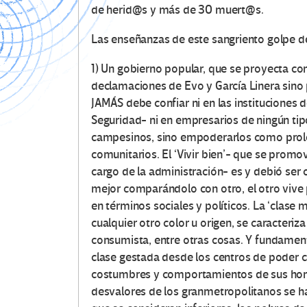
de herid@s y más de 30 muert@s.
Las enseñanzas de este sangriento golpe de
1) Un gobierno popular, que se proyecta com
declamaciones de Evo y García Linera sino 
JAMÁS debe confiar ni en las instituciones 
Seguridad- ni en empresarios de ningún ti
campesinos, sino empoderarlos como prolet
comunitarios. El ‘Vivir bien’- que se promo
cargo de la administración- es y debió ser co
mejor comparándolo con otro, el otro vive pe
en términos sociales y políticos. La ‘clase m
cualquier otro color u origen, se caracteriza
consumista, entre otras cosas. Y fundament
clase gestada desde los centros de poder c
costumbres y comportamientos de sus hom
desvalores de los granmetropolitanos se hal