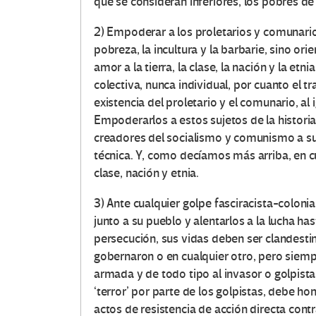
que se consideran inferiores, los pobres de 
2) Empoderar a los proletarios y comunarios
pobreza, la incultura y la barbarie, sino orie
amor a la tierra, la clase, la nación y la et
colectiva, nunca individual, por cuanto el tra
existencia del proletario y el comunario, al 
Empoderarlos a estos sujetos de la historia 
creadores del socialismo y comunismo a su e
técnica. Y, como decíamos más arriba, en 
clase, nación y etnia.
3) Ante cualquier golpe fasciracista-coloni
junto a su pueblo y alentarlos a la lucha ha
persecución, sus vidas deben ser clandesti
gobernaron o en cualquier otro, pero siemp
armada y de todo tipo al invasor o golpista 
‘terror’ por parte de los golpistas, debe ho
actos de resistencia de acción directa cont