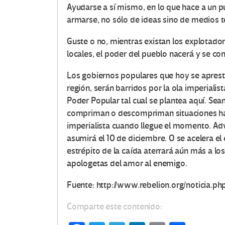
e
Ayudarse a sí mismo, en lo que hace a un p
armarse, no sólo de ideas sino de medios t
s
Guste o no, mientras existan los explotado
e
locales, el poder del pueblo nacerá y se cons
n
Los gobiernos populares que hoy se apresta
E
región, serán barridos por la ola imperiali
Poder Popular tal cual se plantea aquí. Sea
d
compriman o descompriman situaciones hac
imperialista cuando llegue el momento. Ad
u
asumirá el 10 de diciembre. O se acelera e
estrépito de la caída aterrará aún más a lo
c
apologetas del amor al enemigo.
a
Fuente: http://www.rebelion.org/noticia.p
c
Comparte este contenido:
i