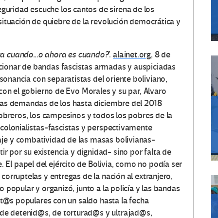
uridad escuche los cantos de sirena de los
 situación de quiebre de la revolución democrática y
ta cuando…o ahora es cuando?
’.
alainet.org
, 8 de
cionar de bandas fascistas armadas y auspiciadas
onancia con separatistas del oriente boliviano,
 con el gobierno de Evo Morales y su par, Alvaro
 las demandas de los hasta diciembre del 2018
s obreros, los campesinos y todos los pobres de la
colonialistas-
fascistas y perspectivamente
aje y combatividad de las masas bolivianas-
 por su existencia y dignidad- sino por falta de
El papel del ejército de Bolivia, como no podía ser
corruptelas y entregas de la nación al extranjero,
o popular y organizó, junto a la policía y las bandas
ent@s populares con un saldo hasta la fecha
de detenid@s, de torturad@s y ultrajad@s,