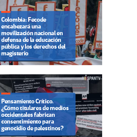
Colombia: Fecode
encabezará una
movilización nacional en
defensa de la educación
pública y los derechos del
magisterio
Pensamiento Crítico.
¿Cómo titulares de medios
occidentales fabrican
consentimiento para
genocidio de palestinos?