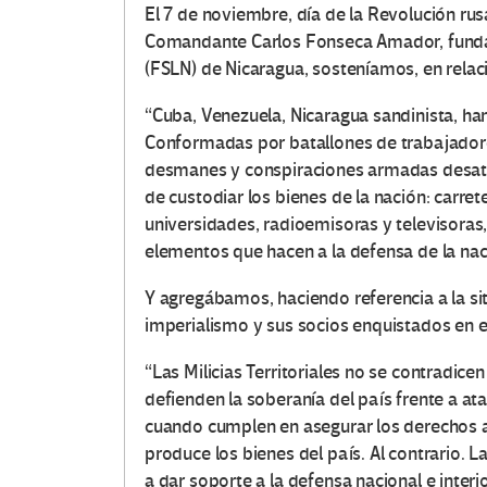
El 7 de noviembre, día de la Revolución rus
Comandante Carlos Fonseca Amador, fundad
(FSLN) de Nicaragua, sosteníamos, en relac
“Cuba, Venezuela, Nicaragua sandinista, han
Conformadas por batallones de trabajadores
desmanes y conspiraciones armadas desata
de custodiar los bienes de la nación: carre
universidades, radioemisoras y televisoras,
elementos que hacen a la defensa de la nac
Y agregábamos, haciendo referencia a la sit
imperialismo y sus socios enquistados en el
“Las Milicias Territoriales no se contradic
defienden la soberanía del país frente a ata
cuando cumplen en asegurar los derechos a
produce los bienes del país. Al contrario. L
a dar soporte a la defensa nacional e interi