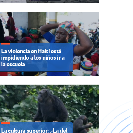
La violencia en Haití está
impidiendo a los niños ir a
la escuela
La cultura superior: ¿La del