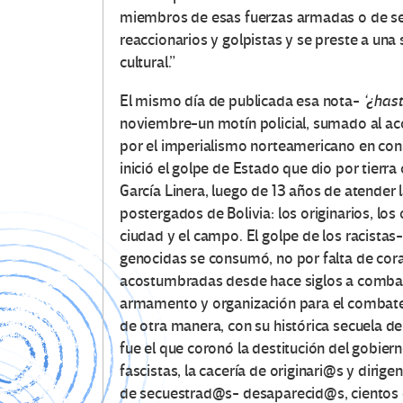
miembros de esas fuerzas armadas o de seg
reaccionarios y golpistas y se preste a una
cultural.”
El mismo día de publicada esa nota-
‘¿has
noviembre-un motín policial, sumado al ac
por el imperialismo norteamericano en cons
inició el golpe de Estado que dio por tierra
García Linera, luego de 13 años de atender
postergados de Bolivia: los originarios, lo
ciudad y el campo. El golpe de los racistas-
genocidas se consumó, no por falta de cor
acostumbradas desde hace siglos a combatir
armamento y organización para el combate. 
de otra manera, con su histórica secuela de 
fue el que coronó la destitución del gobiern
fascistas, la cacería de originari@s y dirig
de secuestrad@s- desaparecid@s, cientos 