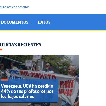
núnciate con nosotros
DOCUMENTOS
DATOS
OTICIAS RECIENTES
Venezuela: UCV ha perdido
44% de sus profesores por
los bajos salarios