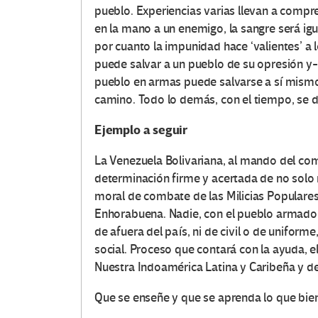
pueblo. Experiencias varias llevan a comp
en la mano a un enemigo, la sangre será i
por cuanto la impunidad hace ‘valientes’ a 
puede salvar a un pueblo de su opresión y-
O
pueblo en armas puede salvarse a sí mismo
t
camino. Todo lo demás, con el tiempo, se 
r
Ejemplo a seguir
a
La Venezuela Bolivariana, al mando del c
determinación firme y acertada de no solo m
s
moral de combate de las Milicias Populares,
Enhorabuena. Nadie, con el pueblo armado 
V
de afuera del país, ni de civil o de uniform
social. Proceso que contará con la ayuda, e
o
Nuestra Indoamérica Latina y Caribeña y d
c
Que se enseñe y que se aprenda lo que bi