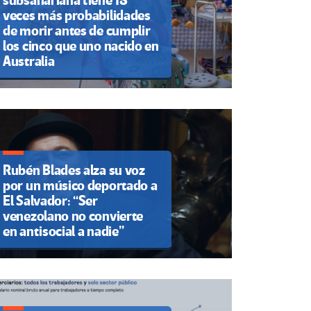
subsahariana tiene 18
veces más probabilidades
de morir antes de cumplir
los cinco que uno nacido en
Australia
Rubén Blades alza su voz
por un músico deportado a
El Salvador: “Ser
venezolano no convierte
en antisocial a nadie”