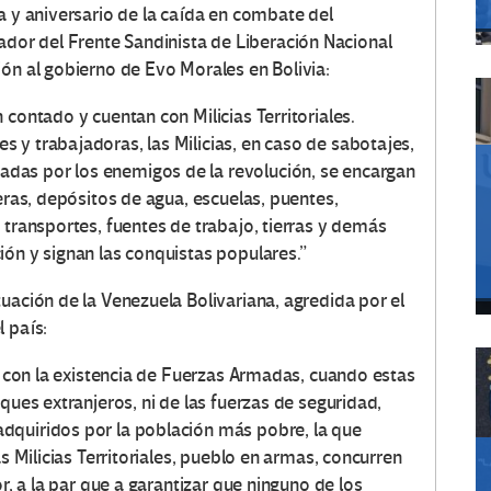
a y aniversario de la caída en combate del
or del Frente Sandinista de Liberación Nacional
ión al gobierno de Evo Morales en Bolivia:
 contado y cuentan con Milicias Territoriales.
 y trabajadoras, las Milicias, en caso de sabotajes,
das por los enemigos de la revolución, se encargan
teras, depósitos de agua, escuelas, puentes,
 transportes, fuentes de trabajo, tierras y demás
ión y signan las conquistas populares.”
uación de la Venezuela Bolivariana, agredida por el
 país:
en con la existencia de Fuerzas Armadas, cuando estas
ques extranjeros, ni de las fuerzas de seguridad,
dquiridos por la población más pobre, la que
as Milicias Territoriales, pueblo en armas, concurren
or, a la par que a garantizar que ninguno de los