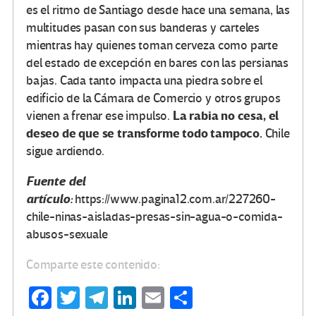
es el ritmo de Santiago desde hace una semana, las
multitudes pasan con sus banderas y carteles
mientras hay quienes toman cerveza como parte
del estado de excepción en bares con las persianas
bajas. Cada tanto impacta una piedra sobre el
edificio de la Cámara de Comercio y otros grupos
La rabia no cesa, el
vienen a frenar ese impulso.
deseo de que se transforme todo tampoco.
Chile
sigue ardiendo.
Fuente del
artículo:
https://www.pagina12.com.ar/227260-
chile-ninas-aisladas-presas-sin-agua-o-comida-
abusos-sexuale
Comparte este contenido:
Fa
T
Te
Li
E
C