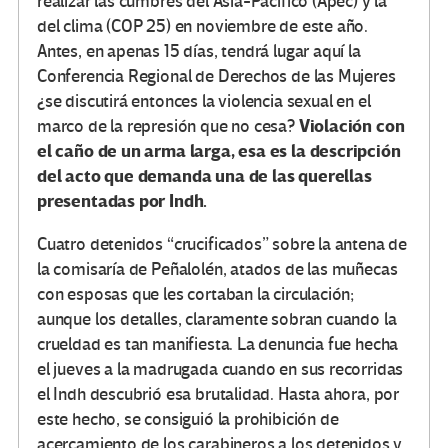
realizar las cumbres del Asia-Pacífico (Apec) y la
del clima (COP 25) en noviembre de este año.
Antes, en apenas 15 días, tendrá lugar aquí la
Conferencia Regional de Derechos de las Mujeres
¿se discutirá entonces la violencia sexual en el
Violación con
marco de la represión que no cesa?
el caño de un arma larga, esa es la descripción
del acto que demanda una de las querellas
presentadas por Indh.
Cuatro detenidos “crucificados” sobre la antena de
la comisaría de Peñalolén, atados de las muñecas
con esposas que les cortaban la circulación;
aunque los detalles, claramente sobran cuando la
crueldad es tan manifiesta. La denuncia fue hecha
el jueves a la madrugada cuando en sus recorridas
el Indh descubrió esa brutalidad. Hasta ahora, por
este hecho, se consiguió la prohibición de
acercamiento de los carabineros a los detenidos y