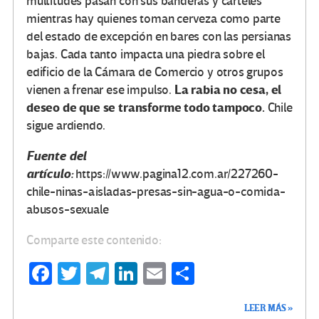
multitudes pasan con sus banderas y carteles
mientras hay quienes toman cerveza como parte
del estado de excepción en bares con las persianas
bajas. Cada tanto impacta una piedra sobre el
edificio de la Cámara de Comercio y otros grupos
La rabia no cesa, el
vienen a frenar ese impulso.
deseo de que se transforme todo tampoco.
Chile
sigue ardiendo.
Fuente del
artículo:
https://www.pagina12.com.ar/227260-
chile-ninas-aisladas-presas-sin-agua-o-comida-
abusos-sexuale
Comparte este contenido:
Fa
T
Te
Li
E
C
ce
wi
le
n
m
o
LEER MÁS »
b
tt
gr
ke
ail
m