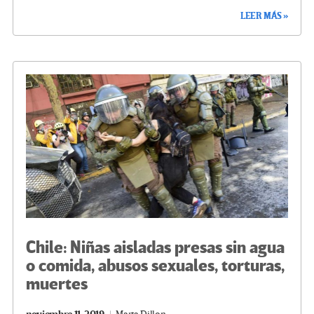
ce
wi
le
n
m
o
LEER MÁS »
b
tt
gr
ke
ail
m
o
er
a
dI
p
o
m
n
ar
k
tir
Chile: Niñas aisladas presas sin agua
o comida, abusos sexuales, torturas,
muertes