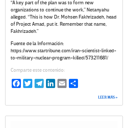
“A key part of the plan was to form new
organizations to continue the work,” Netanyahu
alleged. “This is how Dr. Mohsen Fakhrizadeh, head
of Project Amad, put it. Remember that name,
Fakhrizadeh.”
Fuente de la Información:
https://www.startribune.com/iran-scientist-linked-
to-military-nuclear-program-killed/573211681/
Comparte este contenido:
Fa
T
Te
Li
E
C
ce
wi
le
n
m
o
LEER MÁS »
b
tt
gr
ke
ail
m
o
er
a
dI
p
o
m
n
ar