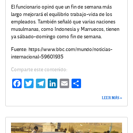
El funcionario opinó que un fin de semana más
largo mejorará el equilibrio trabajo-vida de los
empleados. También señaló que varias naciones
musulmanas, como Indonesia y Marruecos, tienen
ya sábado-domingo como fin de semana.
Fuente: https://www.bbc.com/mundo/noticias-
internacional-59601935
Comparte este contenido:
Fa
T
Te
Li
E
C
ce
wi
le
n
m
o
LEER MÁS »
b
tt
gr
ke
ail
m
o
er
a
dI
p
o
m
n
ar
k
tir