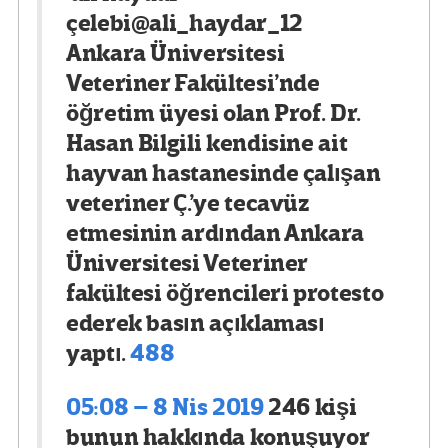
çelebi
@ali_haydar_12
Ankara Üniversitesi
Veteriner Fakültesi’nde
öğretim üyesi olan Prof. Dr.
Hasan Bilgili kendisine ait
hayvan hastanesinde çalışan
veteriner Ç.’ye tecavüz
etmesinin ardından Ankara
Üniversitesi Veteriner
fakültesi öğrencileri protesto
ederek basın açıklaması
yaptı.
488
05:08 – 8 Nis 2019
246 kişi
bunun hakkında konuşuyor