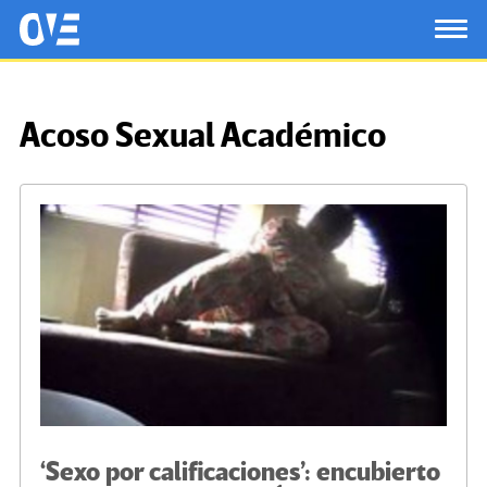
Saltar al contenido principal
OtrasVocesenEducacion.org
TOG
Acoso Sexual Académico
‘Sexo por calificaciones’: encubierto