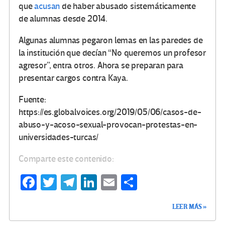
que
acusan
de haber abusado sistemáticamente
de alumnas desde 2014.
Algunas alumnas pegaron lemas en las paredes de
la institución que decían “No queremos un profesor
agresor”, entra otros. Ahora se preparan para
presentar cargos contra Kaya.
Fuente:
https://es.globalvoices.org/2019/05/06/casos-de-
abuso-y-acoso-sexual-provocan-protestas-en-
universidades-turcas/
Comparte este contenido:
Fa
T
Te
Li
E
C
ce
wi
le
n
m
o
LEER MÁS »
b
tt
gr
ke
ail
m