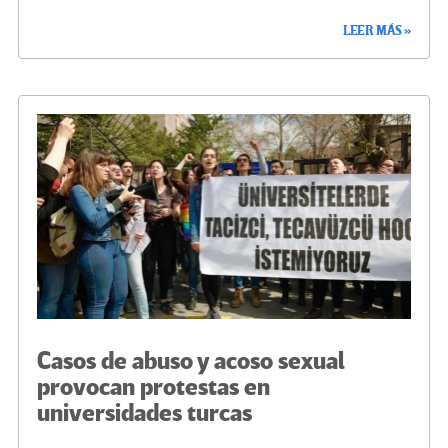
ce
wi
le
n
m
o
LEER MÁS »
b
tt
gr
ke
ail
m
o
er
a
dI
p
o
m
n
ar
k
tir
Casos de abuso y acoso sexual
provocan protestas en
universidades turcas