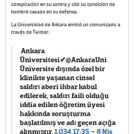
conspiración en su contra y citó su condición de
hombre casado en su defensa.
La Universidad de Ankara emitió un comunicado a
través de Twitter:
Ankara
Üniversitesi
✔
@AnkaraUni
Üniversite dışında özel bir
klinikte yaşanan cinsel
saldırı aberi ihbar kabul
edilerek, saldırı faili olduğu
iddia edilen öğretim üyesi
hakkında soruşturma
başlatılmış ve adı geçen açığa
alınmıştır.
1.034
17:35 – 6 Nis