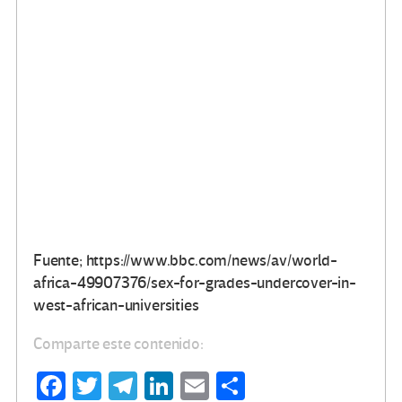
Fuente; https://www.bbc.com/news/av/world-
africa-49907376/sex-for-grades-undercover-in-
west-african-universities
Comparte este contenido:
Fa
T
Te
Li
E
C