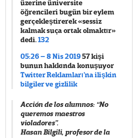
üzerine üniversite
öğrencileri bugün bir eylem
gerçekleştirerek «sessiz
kalmak suça ortak olmaktır»
dedi.
132
05:26 – 8 Nis 2019
57 kişi
bunun hakkında konuşuyor
Twitter Reklamları’na ilişkin
bilgiler ve gizlilik
Acción de los alumnos: “No
queremos maestros
violadores”.
Hasan Bilgili, profesor de la