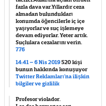
tacizci.Adlarına açılan birden
fazla dava var.Yıllardır ceza
almadan bulundukları
konumda öğencilerle iç içe
yaşıyorlar ve suç işlemeye
devam ediyorlar. Yeter artık.
Suçlulara cezalarını verin.
776
14:41 – 6 Nis 2019
520 kişi
bunun hakkında konuşuyor
Twitter Reklamları’na ilişkin
bilgiler ve gizlilik
Profesor violador.