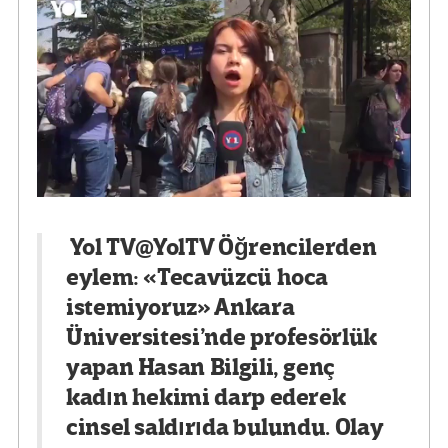
Yol TV
@YolTV
Öğrencilerden
eylem: «Tecavüzcü hoca
istemiyoruz» Ankara
Üniversitesi’nde profesörlük
yapan Hasan Bilgili, genç
kadın hekimi darp ederek
cinsel saldırıda bulundu. Olay