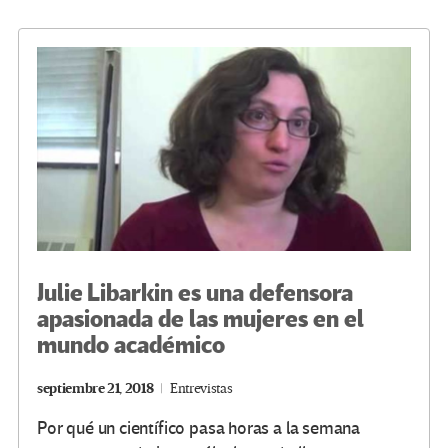
o
er
a
dI
p
o
m
n
ar
k
tir
Julie Libarkin es una defensora
apasionada de las mujeres en el
mundo académico
septiembre 21, 2018
Entrevistas
Por qué un científico pasa horas a la semana