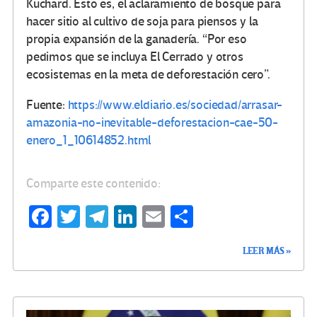
Kuchard. Esto es, el aclaramiento de bosque para
hacer sitio al cultivo de soja para piensos y la
propia expansión de la ganadería. “Por eso
pedimos que se incluya El Cerrado y otros
ecosistemas en la meta de deforestación cero”.
Fuente:
https://www.eldiario.es/sociedad/arrasar-
amazonia-no-inevitable-deforestacion-cae-50-
enero_1_10614852.html
Comparte este contenido:
Fa
T
Te
Li
E
C
ce
wi
le
n
m
o
LEER MÁS »
b
tt
gr
ke
ail
m
o
er
a
dI
p
o
m
n
ar