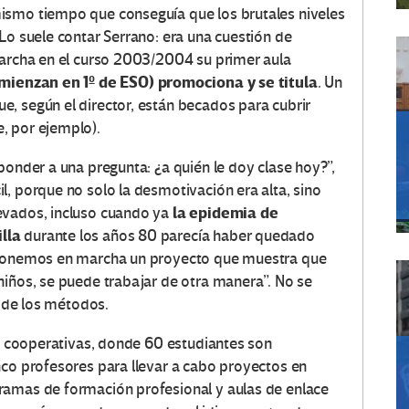
ismo tiempo que conseguía que los brutales niveles
Lo suele contar Serrano: era una cuestión de
marcha en el curso 2003/2004 su primer aula
mienzan en 1º de ESO) promociona y se titula
. Un
, según el director, están becados para cubrir
, por ejemplo).
ponder a una pregunta: ¿a quién le doy clase hoy?”,
, porque no solo la desmotivación era alta, sino
la
epidemia de
evados, incluso cuando ya
lla
durante los años 80 parecía haber quedado
o ponemos en marcha un proyecto que muestra que
niños, se puede trabajar de otra manera”. No se
o de los métodos.
as cooperativas, donde 60 estudiantes son
nco profesores para llevar a cabo proyectos en
ramas de formación profesional y aulas de enlace