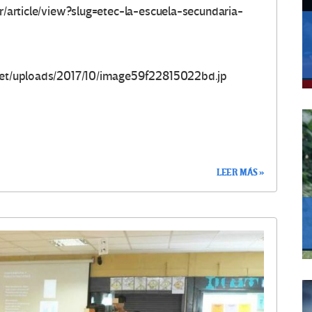
ar/article/view?slug=etec-la-escuela-secundaria-
t.net/uploads/2017/10/image59f22815022bd.jp
LEER MÁS »