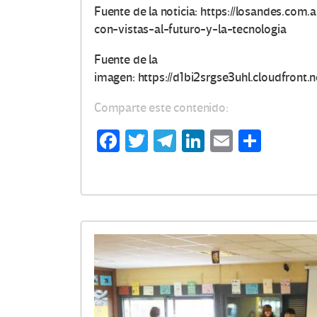
Fuente de la noticia: https://losandes.com.
con-vistas-al-futuro-y-la-tecnologia
Fuente de la
imagen: https://d1bi2srgse3uhl.cloudfron
Comparte este contenido:
Fa
T
Te
Li
E
C
ce
wi
le
n
m
o
b
tt
gr
ke
ail
m
o
er
a
dI
p
o
m
n
ar
k
tir