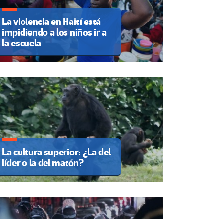
La violencia en Haití está
impidiendo a los niños ir a
la escuela
La cultura superior: ¿La del
líder o la del matón?