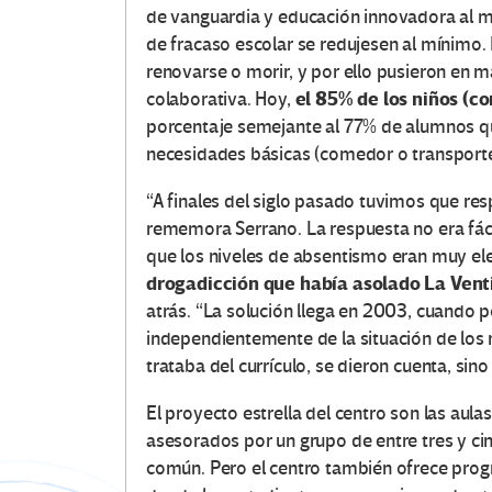
de vanguardia y educación innovadora al m
de fracaso escolar se redujesen al mínimo. 
renovarse o morir, y por ello pusieron en 
el 85% de los niños
(co
colaborativa. Hoy,
porcentaje semejante al 77% de alumnos que
necesidades básicas (comedor o transporte
“A finales del siglo pasado tuvimos que res
rememora Serrano. La respuesta no era fácil
que los niveles de absentismo eran muy el
drogadicción que había asolado La Venti
atrás. “La solución llega en 2003, cuand
independientemente de la situación de los 
trataba del currículo, se dieron cuenta, sin
El proyecto estrella del centro son las aul
asesorados por un grupo de entre tres y ci
común. Pero el centro también ofrece prog