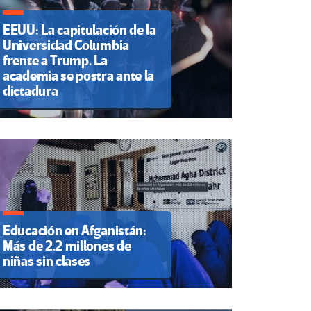
EEUU: La capitulación de la
Universidad Columbia
frente a Trump. La
academia se postra ante la
dictadura
Educación en Afganistán:
Más de 2.2 millones de
niñas sin clases