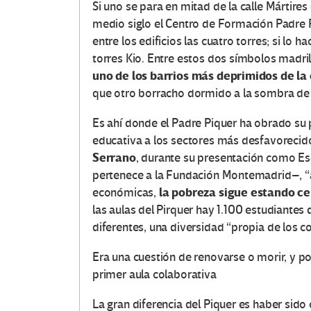
Si uno se para en mitad de la calle Mártire
medio siglo el Centro de Formación Padre P
entre los edificios las cuatro torres; si lo h
torres Kio. Entre estos dos símbolos madri
uno de los barrios más depr
i
midos de la 
que otro borracho dormido a la sombra de 
Es ahí donde el Padre Piquer ha obrado su pa
educativa a los sectores más desfavorecido
Serrano
, durante su presentación como E
pertenece a la Fundación Montemadrid–, “a 
la pobreza
sigue estando ce
económicas,
las aulas del Pirquer hay 1.100 estudiantes 
diferentes, una diversidad “propia de los c
Era una cuestión de renovarse o morir, y p
primer aula colaborativa
La gran diferencia del Piquer es haber sid