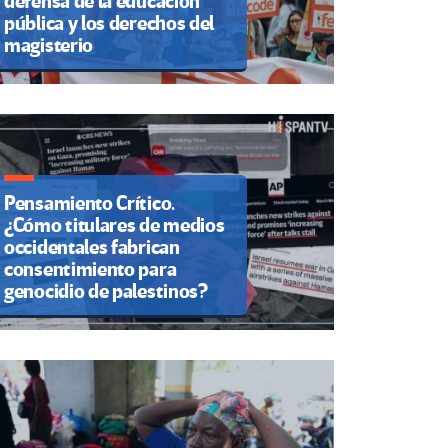
defensa de la educación
pública y los derechos del
magisterio
Pensamiento Crítico.
¿Cómo titulares de medios
occidentales fabrican
consentimiento para
genocidio de palestinos?