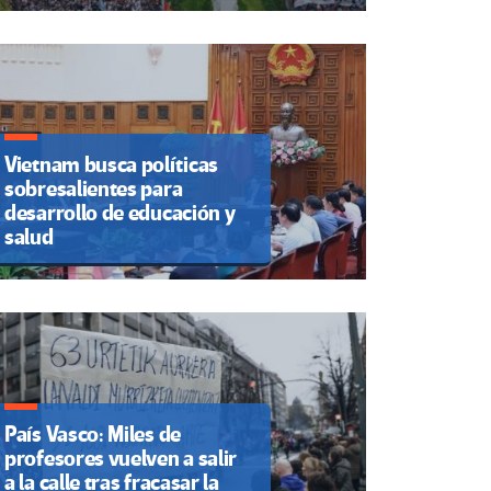
Vietnam busca políticas
sobresalientes para
desarrollo de educación y
salud
País Vasco: Miles de
profesores vuelven a salir
a la calle tras fracasar la