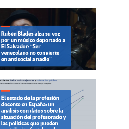
Rubén Blades alza su voz
por un músico deportado a
El Salvador: “Ser
venezolano no convierte
en antisocial a nadie”
El estado de la profesión
docente en España: un
análisis con datos sobre la
situación del profesorado y
las políticas que pueden