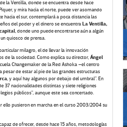
s de la Ventilla, donde se encuentra desde hace
iquer, y mira hacia el norte, puede ver asomando
ace hacia el sur, contemplará a poca distancia las
La Ventilla,
leños del poder y el dinero se encuentra
capital
, donde uno puede encontrarse aún a algún
un quiosco de prensa.
rticular milagro, el de llevar la innovación
Ángel
s de la sociedad. Como explica su director,
scuela Changemaker de la Red Ashoka –el centro
pesar de estar al pie de las grandes estructuras
rca
, y aquí hay algunos por debajo del umbral”. En
de 37 nacionalidades distintas y siete religiones
olegios públicos”, aunque este sea concertado.
or ello pusieron en marcha en el curso 2003/2004 su
o capaz de ofrecer, desde hace 15 años, metodologías