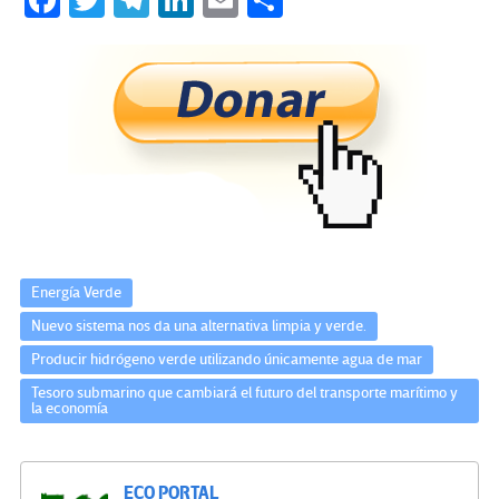
Fa
T
Te
Li
E
C
ce
wi
le
n
m
o
b
tt
gr
ke
ail
m
o
er
a
dI
p
o
m
n
ar
k
tir
Energía Verde
Nuevo sistema nos da una alternativa limpia y verde.
Producir hidrógeno verde utilizando únicamente agua de mar
Tesoro submarino que cambiará el futuro del transporte marítimo y
la economía
ECO PORTAL