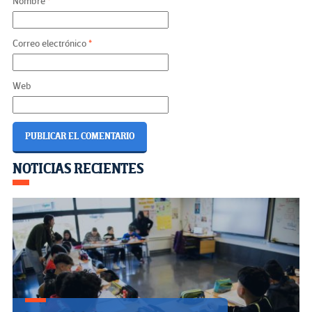
Nombre
*
Correo electrónico
*
Web
Navegación
NOTICIAS RECIENTES
de
entradas