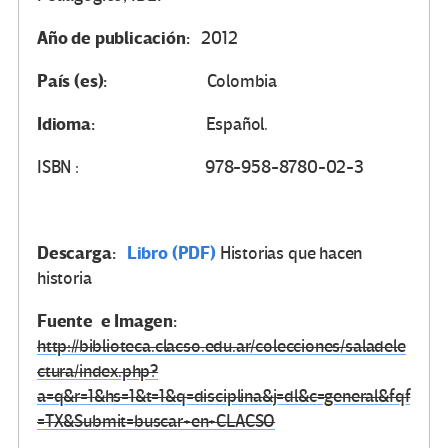
Año de publicación:
2012
País (es):
Colombia
Idioma:
Español.
ISBN : 978-958-8780-02-3
Descarga:
Libro (PDF)
Historias que hacen
historia
Fuente e Imagen:
http://biblioteca.clacso.edu.ar/colecciones/saladele
ctura/index.php?
a=q&r=1&hs=1&t=1&q=disciplina&j=dl&c=general&fqf
=TX&Submit=buscar+en+CLACSO