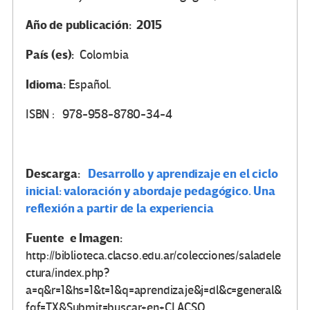
Año de publicación: 2015
País (es):
Colombia
Idioma:
Español.
ISBN : 978-958-8780-34-4
Descarga:
Desarrollo y aprendizaje en el ciclo
inicial: valoración y abordaje pedagógico. Una
reflexión a partir de la experiencia
Fuente e Imagen:
http://biblioteca.clacso.edu.ar/colecciones/saladele
ctura/index.php?
a=q&r=1&hs=1&t=1&q=aprendizaje&j=dl&c=general&
fqf=TX&Submit=buscar+en+CLACSO