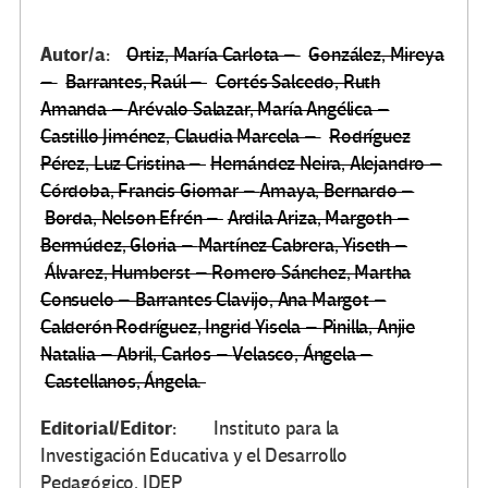
Autor/a:
Ortiz, María Carlota –
González, Mireya
–
Barrantes, Raúl –
Cortés Salcedo, Ruth
Amanda –
Arévalo Salazar, María Angélica –
Castillo Jiménez, Claudia Marcela –
Rodríguez
Pérez, Luz Cristina –
Hernández Neira, Alejandro –
Córdoba, Francis Giomar –
Amaya, Bernardo –
Borda, Nelson Efrén –
Ardila Ariza, Margoth –
Bermúdez, Gloria –
Martínez Cabrera, Yiseth –
Álvarez, Humberst –
Romero Sánchez, Martha
Consuelo –
Barrantes Clavijo, Ana Margot –
Calderón Rodríguez, Ingrid Yisela –
Pinilla, Anjie
Natalia –
Abril, Carlos –
Velasco, Ángela –
Castellanos, Ángela.
Editorial/Editor:
Instituto para la
Investigación Educativa y el Desarrollo
Pedagógico, IDEP