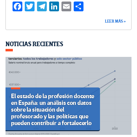
Fa
T
Te
Li
E
C
ce
wi
le
n
m
o
LEER MÁS »
b
tt
gr
ke
ail
m
o
er
a
dI
p
o
m
n
ar
NOTICIAS RECIENTES
k
tir
El estado de la profesión docente
en España: un análisis con datos
sobre la situación del
profesorado y las políticas que
pueden contribuir a fortalecerlo