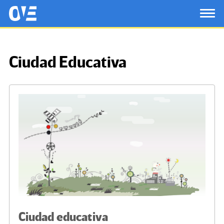
Saltar al contenido principal
OtrasVocesenEducacion.org
TOG
Ciudad Educativa
Ciudad educativa