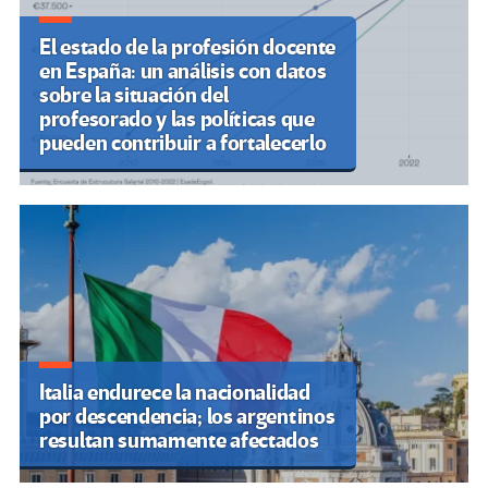
El estado de la profesión docente
en España: un análisis con datos
sobre la situación del
profesorado y las políticas que
pueden contribuir a fortalecerlo
Italia endurece la nacionalidad
por descendencia; los argentinos
resultan sumamente afectados