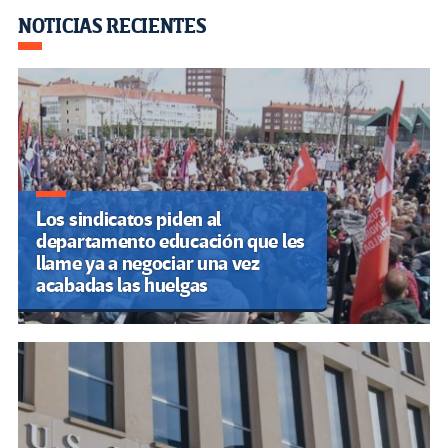
o
m
n
ar
NOTICIAS RECIENTES
k
tir
Los sindicatos piden al
departamento educación que les
llame ya a negociar una vez
acabadas las huelgas