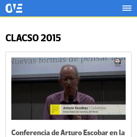
Saltar al contenido principal
OtrasVocesenEducacion.org
TOG
CLACSO 2015
Conferencia de Arturo Escobar en la