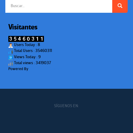
Buscar:
Visitantes
Users Today : 8
Total Users : 35460311
Views Today : 9
Total views : 3419037
Powered By
WPS Visitor Counter
SÍGUENOS EN: