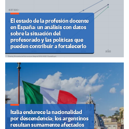
El estado de la profesión docente
en España: un análisis con datos
sobre la situación del
profesorado y las políticas que
pueden contribuir a fortalecerlo
Italia endurece la nacionalidad
por descendencia; los argentinos
resultan sumamente afectados