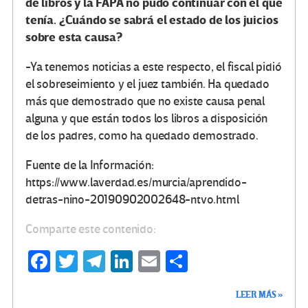
de libros y la FAPA no pudo continuar con el que
tenía. ¿Cuándo se sabrá el estado de los juicios
sobre esta causa?
-Ya tenemos noticias a este respecto, el fiscal pidió
el sobreseimiento y el juez también. Ha quedado
más que demostrado que no existe causa penal
alguna y que están todos los libros a disposición
de los padres, como ha quedado demostrado.
Fuente de la Información:
https://www.laverdad.es/murcia/aprendido-
detras-nino-20190902002648-ntvo.html
Comparte este contenido:
Fa
T
Te
Li
E
C
ce
wi
le
n
m
o
LEER MÁS »
b
tt
gr
ke
ail
m