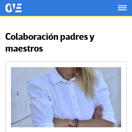
Saltar al contenido principal
OtrasVocesenEducacion.org
TOG
Colaboración padres y
maestros