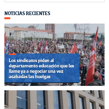
o
er
a
dI
p
o
m
n
ar
NOTICIAS RECIENTES
k
tir
Los sindicatos piden al
departamento educación que les
llame ya a negociar una vez
acabadas las huelgas