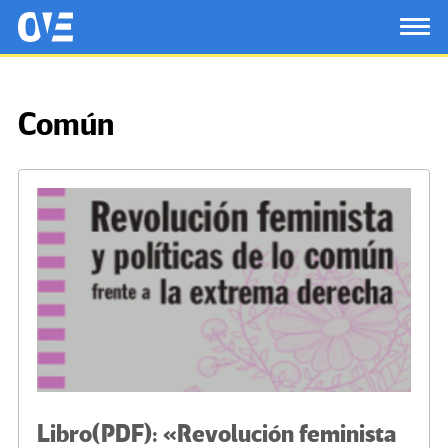
Saltar al contenido principal
OtrasVocesenEducacion.org
TOG
Común
Libro(PDF): «Revolución feminista