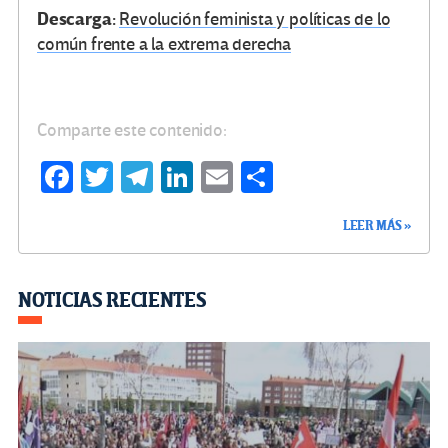
Descarga:
Revolución feminista y políticas de lo
común frente a la extrema derecha
Comparte este contenido:
Fa
T
Te
Li
E
C
ce
wi
le
n
m
o
LEER MÁS »
b
tt
gr
ke
ail
m
o
er
a
dI
p
o
m
n
ar
NOTICIAS RECIENTES
k
tir