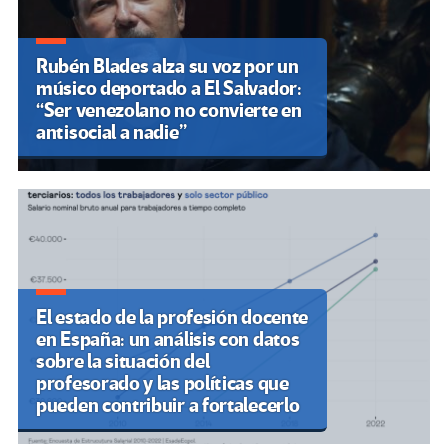
Rubén Blades alza su voz por un
músico deportado a El Salvador:
“Ser venezolano no convierte en
antisocial a nadie”
El estado de la profesión docente
en España: un análisis con datos
sobre la situación del
profesorado y las políticas que
pueden contribuir a fortalecerlo