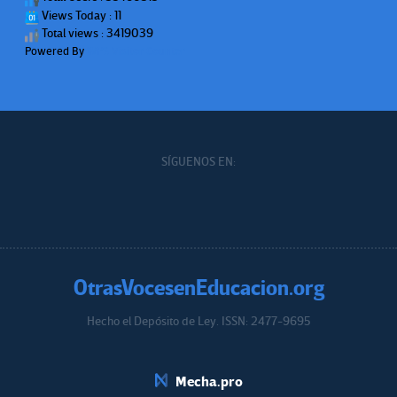
Views Today : 11
Total views : 3419039
Powered By
WPS Visitor Counter
SÍGUENOS EN:
OtrasVocesenEducacion.org
Hecho el Depósito de Ley. ISSN: 2477-9695
Educacion.org
Mecha.pro