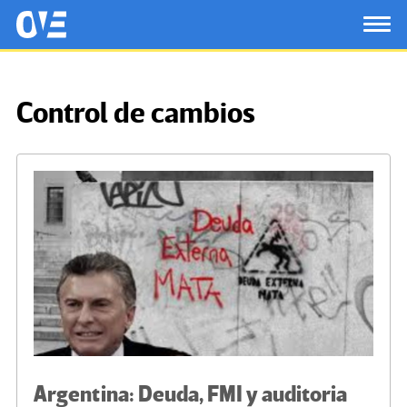
Saltar al contenido principal
OtrasVocesenEducacion.org
TOG
Control de cambios
Argentina: Deuda, FMI y auditoria