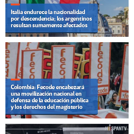
Italia endurece la nacionalidad
por descendencia; los argentinos
resultan sumamente afectados
Colombia: Fecode encabezará
una movilización nacional en
defensa de la educación pública
y los derechos del magisterio