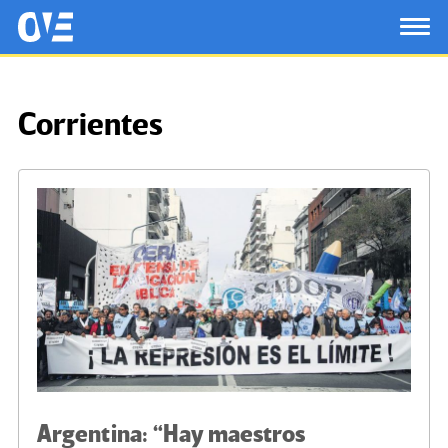
Saltar al contenido principal
OtrasVocesenEducacion.org
TOG
Corrientes
Argentina: “Hay maestros