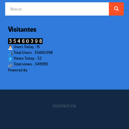
Buscar:
Visitantes
Users Today : 15
Total Users : 35460398
Views Today : 32
Total views : 3419195
Powered By
WPS Visitor Counter
SÍGUENOS EN: