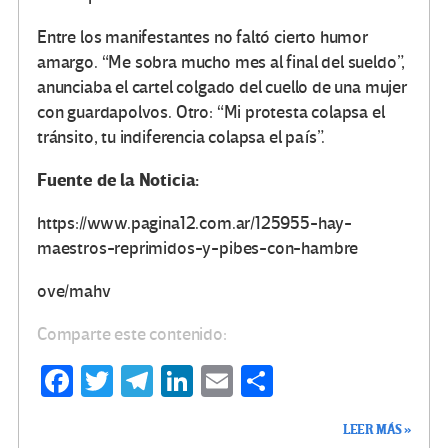
Entre los manifestantes no faltó cierto humor
amargo. “Me sobra mucho mes al final del sueldo”,
anunciaba el cartel colgado del cuello de una mujer
con guardapolvos. Otro: “Mi protesta colapsa el
tránsito, tu indiferencia colapsa el país”.
Fuente de la Noticia:
https://www.pagina12.com.ar/125955-hay-
maestros-reprimidos-y-pibes-con-hambre
ove/mahv
Comparte este contenido:
Fa
T
Te
Li
E
C
ce
wi
le
n
m
o
LEER MÁS »
b
tt
gr
ke
ail
m