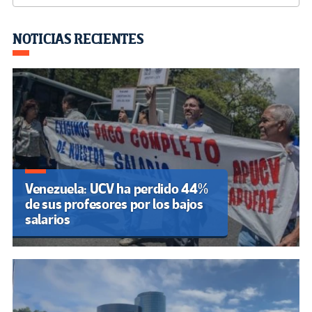
o
er
a
dI
p
o
m
n
ar
NOTICIAS RECIENTES
k
tir
Venezuela: UCV ha perdido 44%
de sus profesores por los bajos
salarios