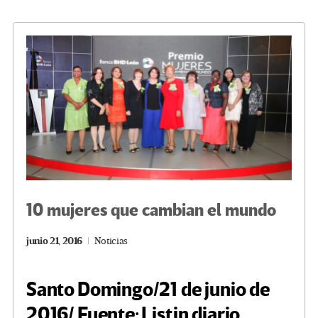
o
er
a
dI
p
o
m
n
ar
k
tir
10 mujeres que cambian el mundo
junio 21, 2016
Noticias
Santo Domingo
/21 de junio de
2016/ Fuente: Listin diario