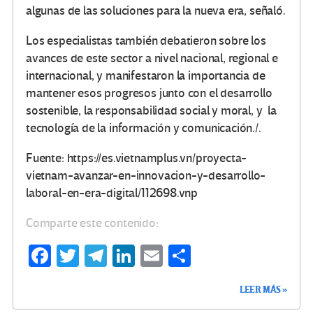
algunas de las soluciones para la nueva era, señaló.
Los especialistas también debatieron sobre los
avances de este sector a nivel nacional, regional e
internacional, y manifestaron la importancia de
mantener esos progresos junto con el desarrollo
sostenible, la responsabilidad social y moral, y la
tecnología de la información y comunicación./.
Fuente: https://es.vietnamplus.vn/proyecta-
vietnam-avanzar-en-innovacion-y-desarrollo-
laboral-en-era-digital/112698.vnp
Comparte este contenido:
Fa
T
Te
Li
E
C
ce
wi
le
n
m
o
LEER MÁS »
b
tt
gr
ke
ail
m