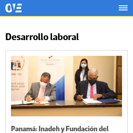
Saltar al contenido principal
OtrasVocesenEducacion.org
TOG
Desarrollo laboral
Panamá: Inadeh y Fundación del