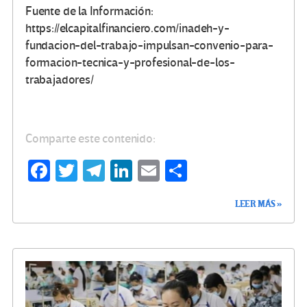
Fuente de la Información:
https://elcapitalfinanciero.com/inadeh-y-
fundacion-del-trabajo-impulsan-convenio-para-
formacion-tecnica-y-profesional-de-los-
trabajadores/
Comparte este contenido:
Fa
T
Te
Li
E
C
ce
wi
le
n
m
o
LEER MÁS »
b
tt
gr
ke
ail
m
o
er
a
dI
p
o
m
n
ar
k
tir