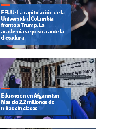
EEUU: La capitulación de la
Universidad Columbia
frente a Trump. La
academia se postra ante la
dictadura
Educación en Afganistán:
Más de 2.2 millones de
niñas sin clases