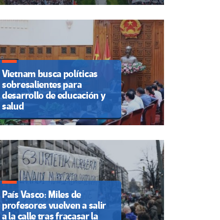
Vietnam busca políticas
sobresalientes para
desarrollo de educación y
salud
País Vasco: Miles de
profesores vuelven a salir
a la calle tras fracasar la