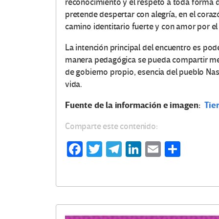
reconocimiento y el respeto a toda forma de 
pretende despertar con alegría, en el cora
camino identitario fuerte y con amor por el t
La intención principal del encuentro es pod
manera pedagógica se pueda compartir medi
de gobierno propio, esencia del pueblo Nas
vida.
Fuente de la información e imagen:
Tie
Comparte este contenido:
Fa
T
Te
Li
E
C
ce
wi
le
n
m
o
b
tt
gr
ke
ail
m
o
er
a
dI
p
o
m
n
ar