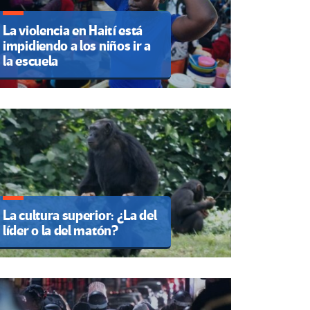
La violencia en Haití está
impidiendo a los niños ir a
la escuela
La cultura superior: ¿La del
líder o la del matón?