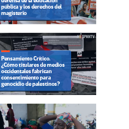
defensa de la educación
pública y los derechos del
magisterio
Pensamiento Crítico.
¿Cómo titulares de medios
occidentales fabrican
consentimiento para
genocidio de palestinos?