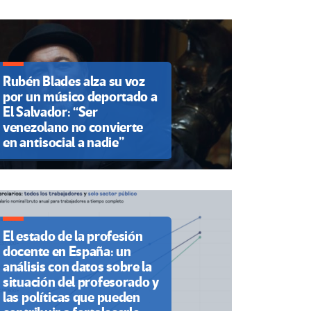
Rubén Blades alza su voz
por un músico deportado a
El Salvador: “Ser
venezolano no convierte
en antisocial a nadie”
El estado de la profesión
docente en España: un
análisis con datos sobre la
situación del profesorado y
las políticas que pueden