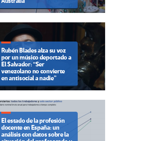
Australia
Rubén Blades alza su voz
por un músico deportado a
El Salvador: “Ser
venezolano no convierte
en antisocial a nadie”
El estado de la profesión
docente en España: un
análisis con datos sobre la