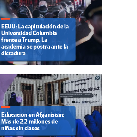
EEUU: La capitulación de la
Universidad Columbia
frente a Trump. La
academia se postra ante la
dictadura
Educación en Afganistán:
Más de 2.2 millones de
niñas sin clases