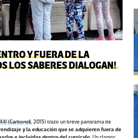
ENTRO Y FUERA DE LA
S LOS SABERES DIALOGAN!
XXI
(Carbonell
, 2015) trazo un breve panorama de
rendizaje y la educación que se adquieren fuera de
arlos e incluirlos dentro del currículo
. Un clamor