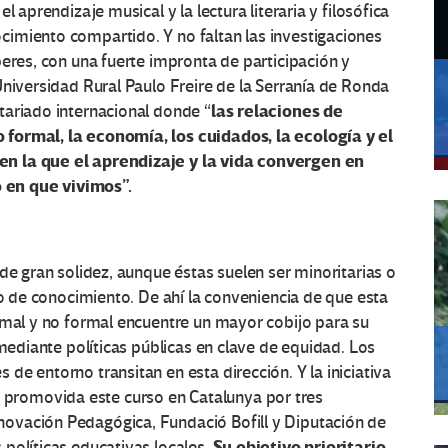
, el aprendizaje musical y la lectura literaria y filosófica
imiento compartido. Y no faltan las investigaciones
beres, con una fuerte impronta de participación y
Universidad Rural Paulo Freire de la Serranía de Ronda
las relaciones de
tariado internacional donde “
formal, la economía, los cuidados, la ecología y el
n la que el aprendizaje y la vida convergen en
 en que vivimos”.
de gran solidez, aunque éstas suelen ser minoritarias o
to de conocimiento. De ahí la conveniencia de que esta
rmal y no formal encuentre un mayor cobijo para su
 mediante políticas públicas en clave de equidad. Los
e entorno transitan en esta dirección. Y la iniciativa
, promovida este curso en Catalunya por tres
ovación Pedagógica, Fundació Bofill y Diputación de
. Su objetivo prioritario
políticas educativas locales