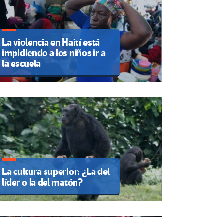
La violencia en Haití está
impidiendo a los niños ir a
la escuela
La cultura superior: ¿La del
líder o la del matón?