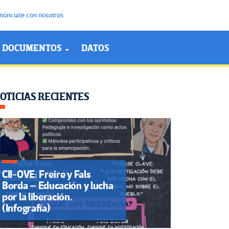
núnciate con nosotros
DOCUMENTOS
DATOS
OTICIAS RECIENTES
CII-OVE: Freire y Fals
Borda – Educación y lucha
por la liberación.
(Infografía)