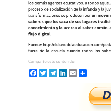
c
los demás agentes educativos: a todos aquello
e
proceso de socialización de la infancia y la ju
un movimi
transformaciones se producen por
s
saberes que los saca de sus lugares tradici
conocimiento y la acerca al saber común, a
e
flujo digital
.
n
Fuente: http://eldiariodelaeducacion.com/pe
fuera-de-la-escuela-cuando-todos-los-sabe
E
Comparte este contenido:
d
Fa
T
Te
Li
E
C
u
ce
wi
le
n
m
o
c
b
tt
gr
ke
ail
m
o
er
a
dI
p
a
o
m
n
ar
c