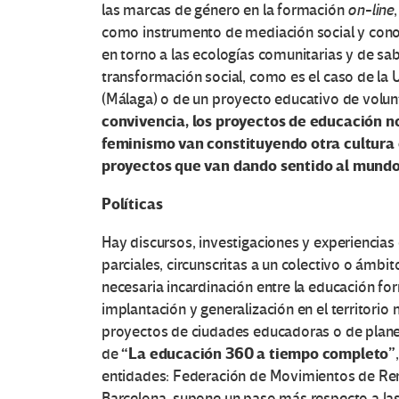
las marcas de género en la formación
on-line
como instrumento de mediación social y conoc
en torno a las ecologías comunitarias y de sa
transformación social, como es el caso de la 
(Málaga) o de un proyecto educativo de volun
convivencia, los proyectos de educación no 
feminismo van constituyendo otra cultura e
proyectos que van dando sentido al mundo
Políticas
Hay discursos, investigaciones y experiencias 
parciales, circunscritas a un colectivo o ámbi
necesaria incardinación entre la educación fo
implantación y generalización en el territorio
proyectos de ciudades educadoras o de planes d
“La educación 360 a tiempo completo”
de
entidades: Federación de Movimientos de Ren
Barcelona, supone un paso más respecto a las 