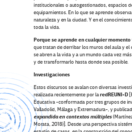
institucionales o autogestionados, espacios de 
equipamientos. En lo que se aprende observand
naturaleza y en la ciudad. Y en el conocimient
toda la vida.
Porque se aprende en cualquier momento y
que tratan de derribar los muros del aula y e
se abren a la vida y a un mundo cada vez má
y de transformarlo hasta donde sea posible.
Investigaciones
Estos discursos se avalan con diversas inves
redREUNI+D
realizada recientemente por la
[
Educativa -conformada por tres grupos de inv
Valladolid, Málaga y Extremadura-, y publica
expandida en contextos múltiples
(Martíne
Morata, 2018)]. Desde una perspectiva sistémic
estudio de casos, en la construcción del cono