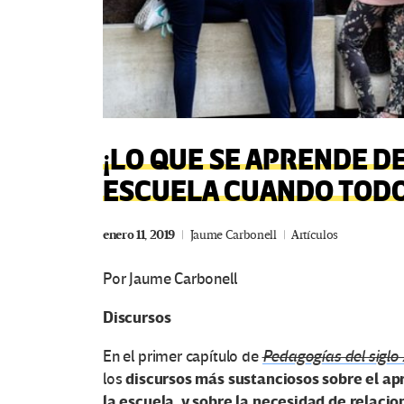
¡LO QUE SE APRENDE D
ESCUELA CUANDO TODO
enero 11, 2019
Jaume Carbonell
Artículos
Por Jaume Carbonell
Discursos
En el primer capítulo de
Pedagogías del siglo 
discursos más sustanciosos sobre el ap
los
la escuela, y sobre la necesidad de relacion