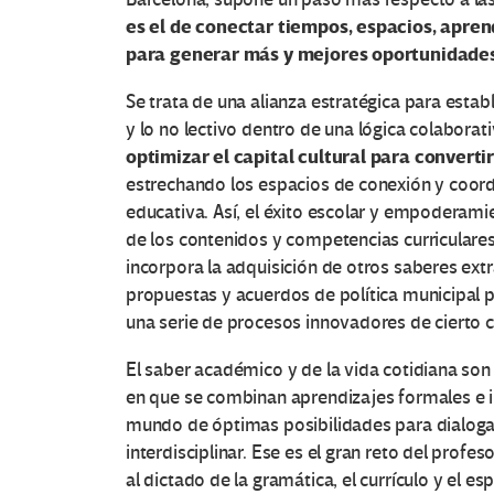
es el de conectar tiempos, espacios, apren
para generar más y mejores oportunidades
Se trata de una alianza estratégica para estab
y lo no lectivo dentro de una lógica colaborat
O
optimizar el capital cultural para convert
estrechando los espacios de conexión y coord
t
educativa. Así, el éxito escolar y empoderam
r
de los contenidos y competencias curriculare
incorpora la adquisición de otros saberes ext
a
propuestas y acuerdos de política municipal 
una serie de procesos innovadores de cierto 
s
El saber académico y de la vida cotidiana son
V
en que se combinan aprendizajes formales e in
mundo de óptimas posibilidades para dialoga
o
interdisciplinar. Ese es el gran reto del profe
al dictado de la gramática, el currículo y el