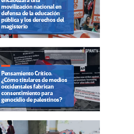
encabezará una
movilización nacional en
defensa de la educación
pública y los derechos del
magisterio
Pensamiento Crítico.
¿Cómo titulares de medios
occidentales fabrican
consentimiento para
genocidio de palestinos?