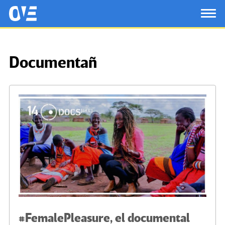
Saltar al contenido principal
OtrasVocesenEducacion.org
TOG
Documentañ
#FemalePleasure, el documental