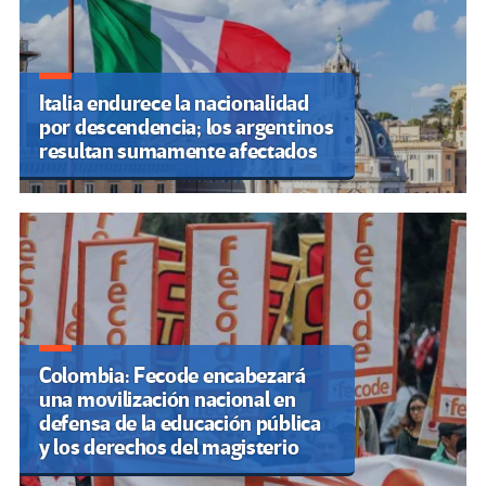
Italia endurece la nacionalidad
por descendencia; los argentinos
resultan sumamente afectados
Colombia: Fecode encabezará
una movilización nacional en
defensa de la educación pública
y los derechos del magisterio