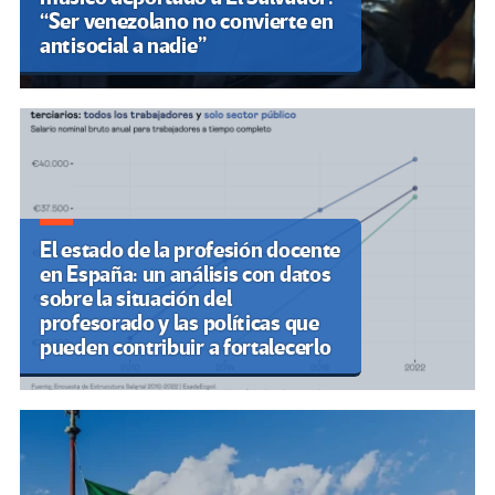
“Ser venezolano no convierte en
antisocial a nadie”
El estado de la profesión docente
en España: un análisis con datos
sobre la situación del
profesorado y las políticas que
pueden contribuir a fortalecerlo