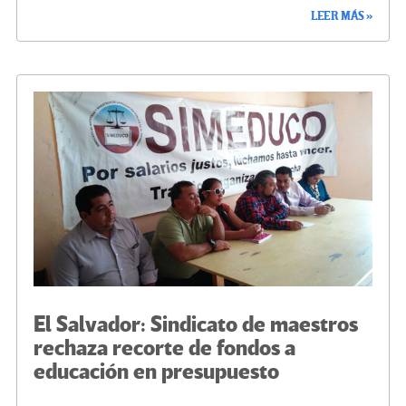
ce
wi
le
n
m
o
LEER MÁS »
b
tt
gr
ke
ail
m
o
er
a
dI
p
o
m
n
ar
k
tir
El Salvador: Sindicato de maestros
rechaza recorte de fondos a
educación en presupuesto