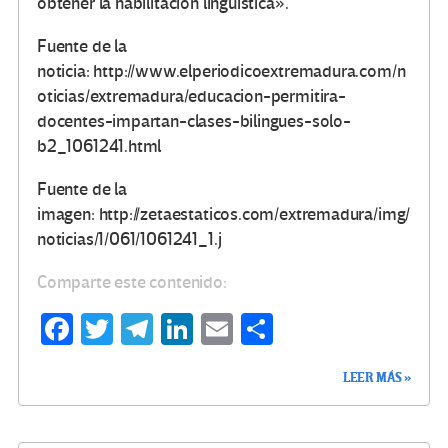
obtener la habilitación lingüística».
Fuente de la
noticia: http://www.elperiodicoextremadura.com/n
oticias/extremadura/educacion-permitira-
docentes-impartan-clases-bilingues-solo-
b2_1061241.html
Fuente de la
imagen: http://zetaestaticos.com/extremadura/img/
noticias/1/061/1061241_1.j
Comparte este contenido:
Fa
T
Te
Li
E
C
ce
wi
le
n
m
o
LEER MÁS »
b
tt
gr
ke
ail
m
o
er
a
dI
p