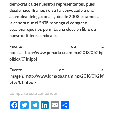
democrática de nuestros representantes, pues
desde hace 19 años no se ha convocado a una
asamblea delegacional, y desde 2008 estamos a
la espera que el SNTE reponga el congreso
seccional que nos permita una elección libre de
nuestros líderes sindicales
.
Fuente de la
noticia: http://www.jornada.unam.mx/2018/01/21/p
olitica/011n1pol
Fuente de la
imagen: http://www.jornada.unam.mx/2018/01/21/f
otos/011n1pol-1.
Comparte este contenido:
Fa
T
Te
Li
E
C