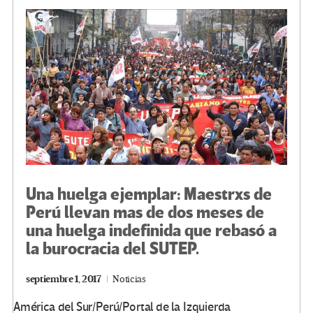
o
m
n
ar
k
tir
Una huelga ejemplar: Maestrxs de
Perú llevan mas de dos meses de
una huelga indefinida que rebasó a
la burocracia del SUTEP.
septiembre 1, 2017
Noticias
América del Sur/Perú/Portal de la Izquierda