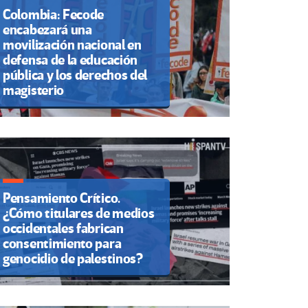
Colombia: Fecode
encabezará una
movilización nacional en
defensa de la educación
pública y los derechos del
magisterio
Pensamiento Crítico.
¿Cómo titulares de medios
occidentales fabrican
consentimiento para
genocidio de palestinos?