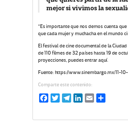
mejor si vivimos la sexuali
O
“Es importante que nos demos cuenta que n
que cada mujer y muchacha en el mundo cine
t
El festival de cine documental de la Ciudad
r
de 110 filmes de 32 países hasta 19 de oct
proyecciones, puedes entrar aquí.
a
Fuente: https://www.sinembargo.mx/11-1
s
Comparte este contenido:
V
Fa
T
Te
Li
E
C
o
ce
wi
le
n
m
o
b
tt
gr
ke
ail
m
c
o
er
a
dI
p