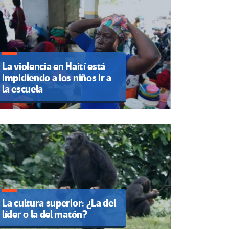
La violencia en Haití está
impidiendo a los niños ir a
la escuela
La cultura superior: ¿La del
líder o la del matón?