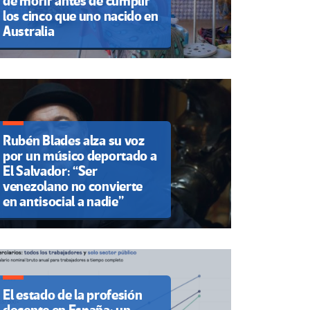
de morir antes de cumplir
los cinco que uno nacido en
Australia
Rubén Blades alza su voz
por un músico deportado a
El Salvador: “Ser
venezolano no convierte
en antisocial a nadie”
El estado de la profesión