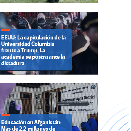
EEUU: La capitulación de la
Universidad Columbia
frente a Trump. La
academia se postra ante la
dictadura
Educación en Afganistán:
Más de 2.2 millones de