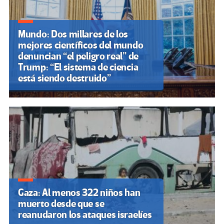
Mundo: Dos millares de los
mejores científicos del mundo
denuncian “el peligro real” de
Trump: “El sistema de ciencia
está siendo destruido”
Gaza: Al menos 322 niños han
muerto desde que se
reanudaron los ataques israelíes