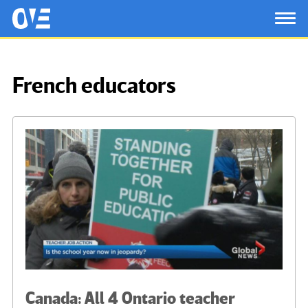
Saltar al contenido principal
OtrasVocesenEducacion.org
TOG
French educators
Canada: All 4 Ontario teacher