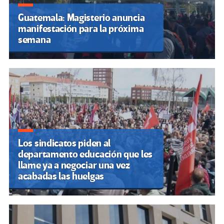
Guatemala: Magisterio anuncia
manifestación para la próxima
semana
Los sindicatos piden al
departamento educación que les
llame ya a negociar una vez
acabadas las huelgas