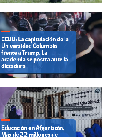
EEUU: La capitulación de la
Universidad Columbia
frente a Trump. La
academia se postra ante la
dictadura
Educación en Afganistán:
Más de 2.2 millones de