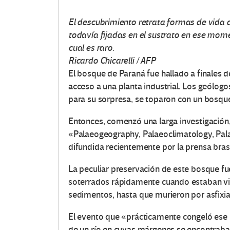
El descubrimiento retrata formas de vida d
todavía fijadas en el sustrato en ese momen
cual es raro.
Ricardo Chicarelli / AFP
El bosque de Paraná fue hallado a finales d
acceso a una planta industrial. Los geólogos
para su sorpresa, se toparon con un bosque
Entonces, comenzó una larga investigación, 
«Palaeogeography, Palaeoclimatology, Pala
difundida recientemente por la prensa bras
La peculiar preservación de este bosque fu
soterrados rápidamente cuando estaban vi
sedimentos, hasta que murieron por asfixia
El evento que «prácticamente congeló ese 
de un río en cuyas márgenes se encontraban