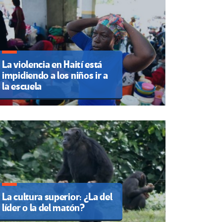
La violencia en Haití está
impidiendo a los niños ir a
la escuela
La cultura superior: ¿La del
líder o la del matón?