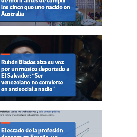
de morir antes de cumplir
los cinco que uno nacido en
Australia
Rubén Blades alza su voz
por un músico deportado a
El Salvador: “Ser
venezolano no convierte
en antisocial a nadie”
El estado de la profesión