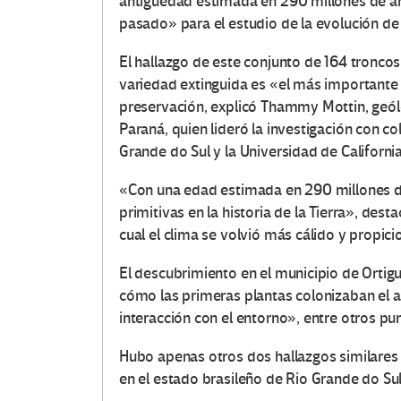
antigüedad estimada en 290 millones de año
pasado» para el estudio de la evolución de 
El hallazgo de este conjunto de 164 troncos d
variedad extinguida es «el más importante e
preservación, explicó Thammy Mottin, geól
Paraná, quien lideró la investigación con c
Grande do Sul y la Universidad de California
«Con una edad estimada en 290 millones d
primitivas en la historia de la Tierra», dest
cual el clima se volvió más cálido y propi
El descubrimiento en el municipio de Ortig
cómo las primeras plantas colonizaban el am
interacción con el entorno», entre otros pu
Hubo apenas otros dos hallazgos similares
en el estado brasileño de Rio Grande do Sul 