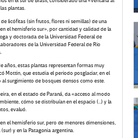
s en el sur de Brasil, considerado una «ventana al
las plantas.
e licófitas (sin frutos, flores ni semillas) de una
n el hemisferio sur», por cantidad y calidad de la
oga y doctorada de la Universidad Federal de
olaboradores de la Universidad Federal de Rio
.
e años, estas plantas representan formas muy
acó Mottin, que estudia el periodo posglaciar, en el
cio al surgimiento de bosques densos como este.
ueira, en el estado de Paraná, da «acceso al modo
biente, cómo se distribuían en el espacio (…) y la
ntos, evaluó.
 en el hemisferio sur, pero de menores dimensiones,
(sur) y en la Patagonia argentina.