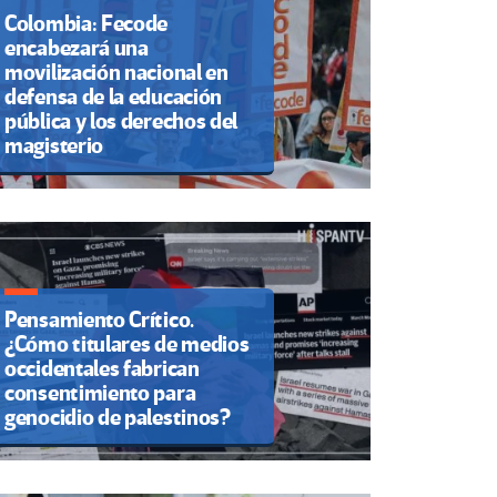
Colombia: Fecode
encabezará una
movilización nacional en
defensa de la educación
pública y los derechos del
magisterio
Pensamiento Crítico.
¿Cómo titulares de medios
occidentales fabrican
consentimiento para
genocidio de palestinos?