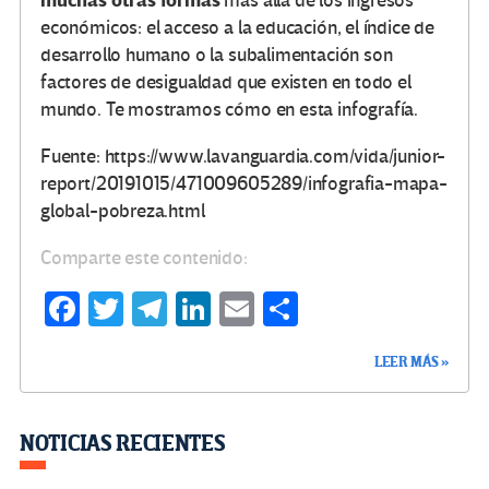
muchas otras formas
más allá de los ingresos
económicos: el acceso a la educación, el índice de
desarrollo humano o la subalimentación son
factores de desigualdad que existen en todo el
mundo. Te mostramos cómo en esta infografía.
Fuente: https://www.lavanguardia.com/vida/junior-
report/20191015/471009605289/infografia-mapa-
global-pobreza.html
Comparte este contenido:
Fa
T
Te
Li
E
C
ce
wi
le
n
m
o
LEER MÁS »
b
tt
gr
ke
ail
m
o
er
a
dI
p
o
m
n
ar
NOTICIAS RECIENTES
k
tir