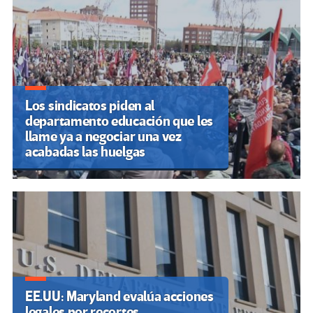
Los sindicatos piden al
departamento educación que les
llame ya a negociar una vez
acabadas las huelgas
EE.UU: Maryland evalúa acciones
legales por recortes