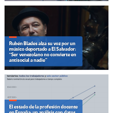
Rubén Blades alza su voz por un
músico deportado a El Salvador:
“Ser venezolano no convierte en
antisocial a nadie”
El estado de la profesión docente
en España: un análisis con datos