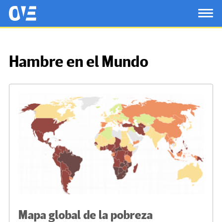
Saltar al contenido principal
OtrasVocesenEducacion.org
TOG
Hambre en el Mundo
Mapa global de la pobreza