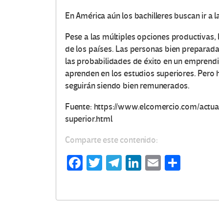
En América aún los bachilleres buscan ir a l
Pese a las múltiples opciones productivas, 
de los países. Las personas bien prepara
las probabilidades de éxito en un emprend
O
aprenden en los estudios superiores. Pero 
t
seguirán siendo bien remunerados.
r
Fuente: https://www.elcomercio.com/actu
superior.html
a
Comparte este contenido:
s
Fa
T
Te
Li
E
C
V
ce
wi
le
n
m
o
b
tt
gr
ke
ail
m
o
o
er
a
dI
p