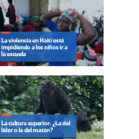
La violencia en Haití está
impidiendo a los niños ir a
la escuela
La cultura superior: ¿La del
líder o la del matón?