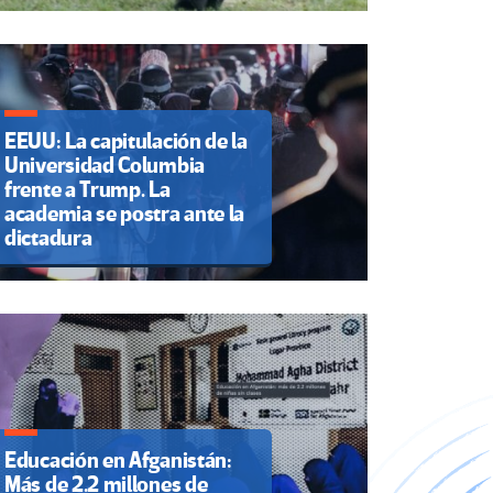
EEUU: La capitulación de la
Universidad Columbia
frente a Trump. La
academia se postra ante la
dictadura
Educación en Afganistán:
Más de 2.2 millones de