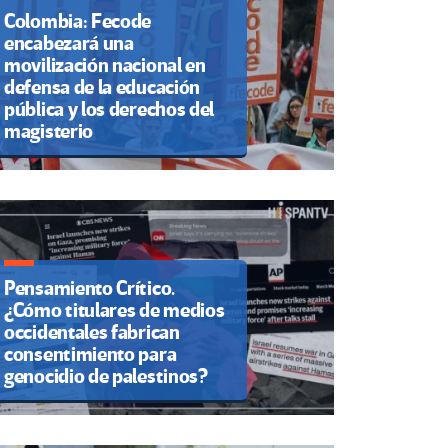
Colombia: Fecode
encabezará una
movilización nacional en
defensa de la educación
pública y los derechos del
magisterio
Pensamiento Crítico.
¿Cómo titulares de medios
occidentales fabrican
consentimiento para
genocidio de palestinos?