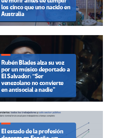
de morir antes de cumplir
los cinco que uno nacido en
Australia
Rubén Blades alza su voz
por un músico deportado a
El Salvador: “Ser
venezolano no convierte
en antisocial a nadie”
El estado de la profesión