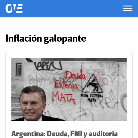
Saltar al contenido principal
OtrasVocesenEducacion.org
TOG
Inflación galopante
Argentina: Deuda, FMI y auditoria