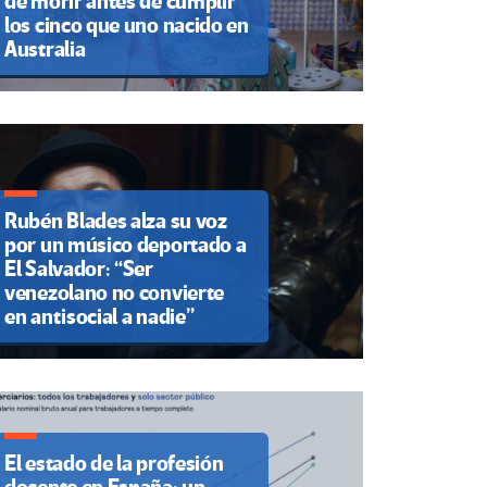
de morir antes de cumplir
los cinco que uno nacido en
Australia
Rubén Blades alza su voz
por un músico deportado a
El Salvador: “Ser
venezolano no convierte
en antisocial a nadie”
El estado de la profesión