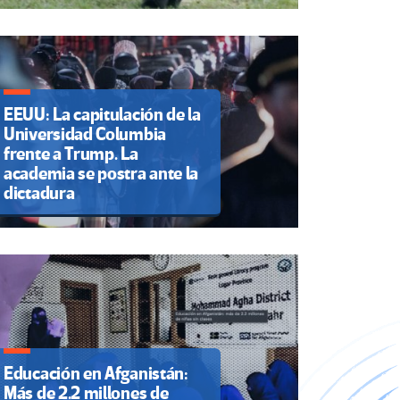
EEUU: La capitulación de la
Universidad Columbia
frente a Trump. La
academia se postra ante la
dictadura
Educación en Afganistán:
Más de 2.2 millones de