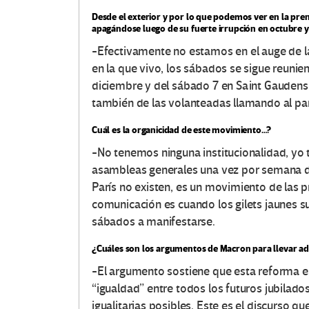
Desde el exterior y por lo que podemos ver en la prens
apagándose luego de su fuerte irrupción en octubre y 
-Efectivamente no estamos en el auge de l
en la que vivo, los sábados se sigue reunie
diciembre y del sábado 7 en Saint Gaudens,
también de las volanteadas llamando al pa
Cuál es la organicidad de este movimiento…?
-No tenemos ninguna institucionalidad, yo
asambleas generales una vez por semana d
París no existen, es un movimiento de las p
comunicación es cuando los gilets jaunes su
sábados a manifestarse.
¿Cuáles son los argumentos de Macron para llevar ade
-El argumento sostiene que esta reforma e
“igualdad” entre todos los futuros jubilado
igualitarias posibles. Este es el discurso q