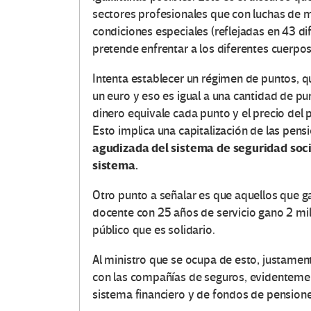
sectores profesionales que con luchas de 
condiciones especiales (reflejadas en 43 dif
pretende enfrentar a los diferentes cuerpos
Intenta establecer un régimen de puntos, 
O
un euro y eso es igual a una cantidad de pu
dinero equivale cada punto y el precio del 
t
Esto implica una capitalización de las pens
agudizada del sistema de seguridad socia
r
sistema.
a
Otro punto a señalar es que aquellos que 
s
docente con 25 años de servicio gano 2 mil
público que es solidario.
V
Al ministro que se ocupa de esto, justamen
o
con las compañías de seguros, evidentemen
sistema financiero y de fondos de pensione