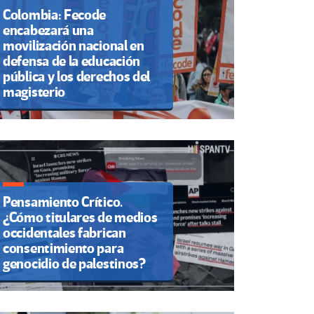
Colombia: Fecode
encabezará una
movilización nacional en
defensa de la educación
pública y los derechos del
magisterio
Pensamiento Crítico.
¿Cómo titulares de medios
occidentales fabrican
consentimiento para
genocidio de palestinos?