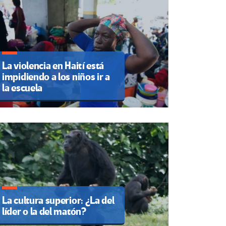
La violencia en Haití está
impidiendo a los niños ir a
la escuela
La cultura superior: ¿La del
líder o la del matón?