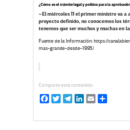
c
¿Cómo es el trámite legal y político para la aprobació
e
El miércoles 11 el primer ministro va a
–
proyecto definido, no conocemos los térm
s
tenemos que ser muchos y muchas en las
e
Fuente de la Información: https://canalab
n
mas-grande-desde-1995/
E
d
Comparte este contenido:
u
Fa
T
Te
Li
E
C
c
ce
wi
le
n
m
o
a
b
tt
gr
ke
ail
m
o
er
a
dI
p
c