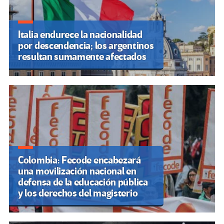
Italia endurece la nacionalidad
por descendencia; los argentinos
resultan sumamente afectados
Colombia: Fecode encabezará
una movilización nacional en
defensa de la educación pública
y los derechos del magisterio