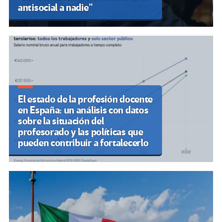
antisocial a nadie”
El estado de la profesión docente
en España: un análisis con datos
sobre la situación del
profesorado y las políticas que
pueden contribuir a fortalecerlo