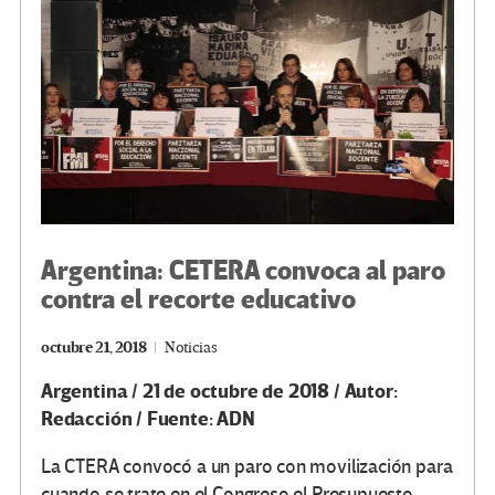
k
tir
Argentina: CETERA convoca al paro
contra el recorte educativo
octubre 21, 2018
Noticias
Argentina / 21 de octubre de 2018 / Autor:
Redacción / Fuente: ADN
La CTERA convocó a un paro con movilización para
cuando se trate en el Congreso el Presupuesto