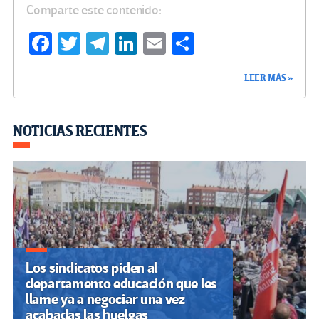
Comparte este contenido:
Fa
T
Te
Li
E
C
ce
wi
le
n
m
o
LEER MÁS »
b
tt
gr
ke
ail
m
o
er
a
dI
p
o
m
n
ar
NOTICIAS RECIENTES
k
tir
Los sindicatos piden al
departamento educación que les
llame ya a negociar una vez
acabadas las huelgas