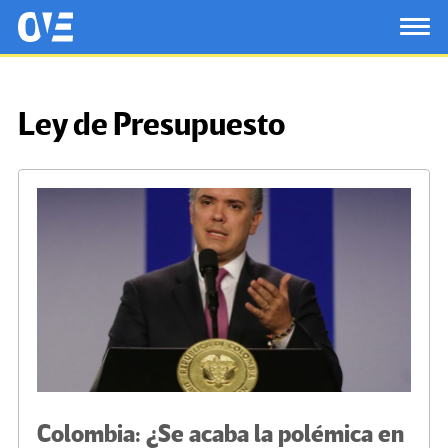
Saltar al contenido principal
OtrasVocesenEducacion.org
TOG
Ley de Presupuesto
Colombia: ¿Se acaba la polémica en