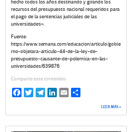
hecho todos los años destinando y girando los
recursos del presupuesto nacional requeridos para
el pago de la sentencias judiciales de las
universidades».
Fuente:
https://www.semana.com/educacion/articulo/gobie
rno-objetara-articulo-44-de-la-ley-de-
presupuesto-causante-de-polemica-en-las-
universidades/639876
Comparte este contenido:
Fa
T
Te
Li
E
C
ce
wi
le
n
m
o
LEER MÁS »
b
tt
gr
ke
ail
m
o
er
a
dI
p
o
m
n
ar