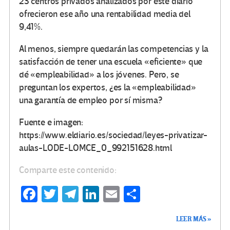
23 centros privados analizados por este diario
ofrecieron ese año una rentabilidad media del
9,41%.
Al menos, siempre quedarán las competencias y la
satisfacción de tener una escuela «eficiente» que
dé «empleabilidad» a los jóvenes. Pero, se
preguntan los expertos, ¿es la «empleabilidad»
una garantía de empleo por sí misma?
Fuente e imagen:
https://www.eldiario.es/sociedad/leyes-privatizar-
aulas-LODE-LOMCE_0_992151628.html
Comparte este contenido:
Fa
T
Te
Li
E
C
ce
wi
le
n
m
o
LEER MÁS »
b
tt
gr
ke
ail
m