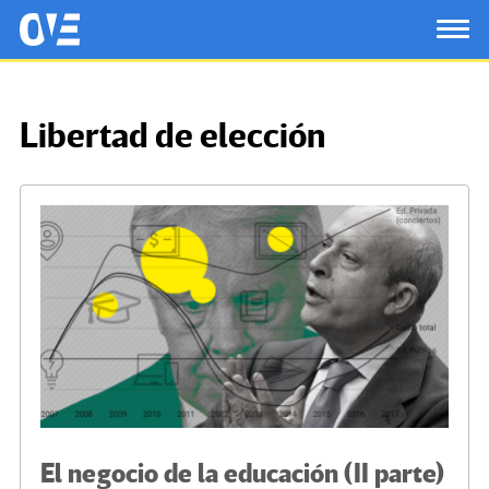
Saltar al contenido principal
OtrasVocesenEducacion.org
TOG
Libertad de elección
El negocio de la educación (II parte)