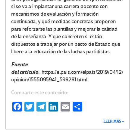
si se va a implantar una carrera docente con
mecanismos de evaluación y formación
continuada, y qué medidas concretas proponen
para reforzarse las plantillas y mejorar la calidad
de la enseñanza. Y que concreten si están
dispuestos a trabajar por un pacto de Estado que
libere a la educación de las luchas partidistas.
Fuente
del artículo:
https://elpais.com/elpais/2019/04/12/
opinion/1555095941_598281.html
Comparte este contenido:
Fa
T
Te
Li
E
C
ce
wi
le
n
m
o
LEER MÁS »
b
tt
gr
ke
ail
m