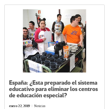
o
er
a
dI
p
o
m
n
ar
k
tir
España: ¿Esta preparado el sistema
educativo para eliminar los centros
de educación especial?
enero 22, 2019
Noticias