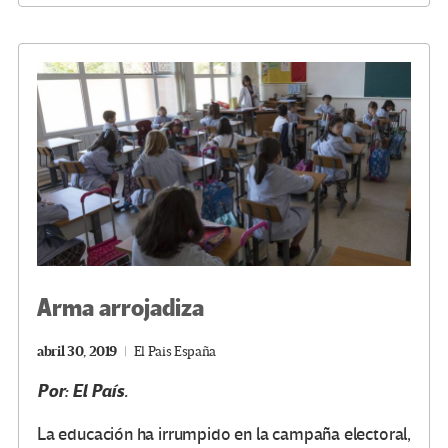
o
er
a
dI
p
o
m
n
ar
k
tir
Arma arrojadiza
abril 30, 2019
El Pais España
Por: El País.
La educación ha irrumpido en la campaña electoral,