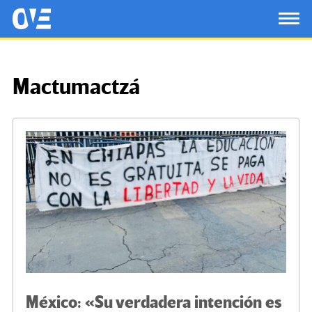
Saltar al contenido principal
OtrasVocesenEducacion.org
TOG
Mactumactzá
México: «Su verdadera intención es