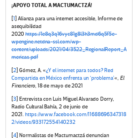
¡APOYO TOTAL A MACTUMACTZÁ!
[
1
]
Alianza para una internet accesible, Informe de
asequibilidad
2020
https://1e8q3q16vyc81g8l3h3md6q5f5e-
wpengine.netdna-ssl.com/wp-
content/uploads/2021/04/3522_RegionalReport_A
mericas.pdf
[
2
]
Gómez, A. «
¿Y el internet para todos? Red
Compartida en México enfrenta un ‘problema’
«,
El
Financiero
, 18 de mayo de 2021
[
3
]
Entrevista con Luis Miguel Alvarado Dorry,
Radio Cultural Bahía, 2 de junio de
2021.
https://www.facebook.com/11688696347318
2/videos/933172554140232
[
4
]
Normalistas de Mactumactzá denuncian