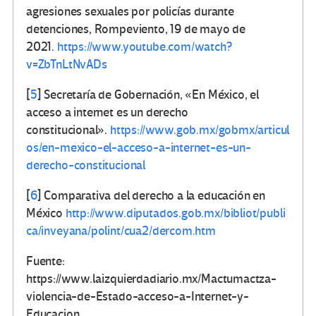
agresiones sexuales por policías durante
detenciones, Rompeviento, 19 de mayo de
2021.
https://www.youtube.com/watch?
v=ZbTnLtNvADs
[
5
]
Secretaría de Gobernación, «En México, el
acceso a internet es un derecho
constitucional».
https://www.gob.mx/gobmx/articul
os/en-mexico-el-acceso-a-internet-es-un-
derecho-constitucional
[
6
]
Comparativa del derecho a la educación en
México
http://www.diputados.gob.mx/bibliot/publi
ca/inveyana/polint/cua2/dercom.htm
Fuente:
https://www.laizquierdadiario.mx/Mactumactza-
violencia-de-Estado-acceso-a-Internet-y-
Educacion